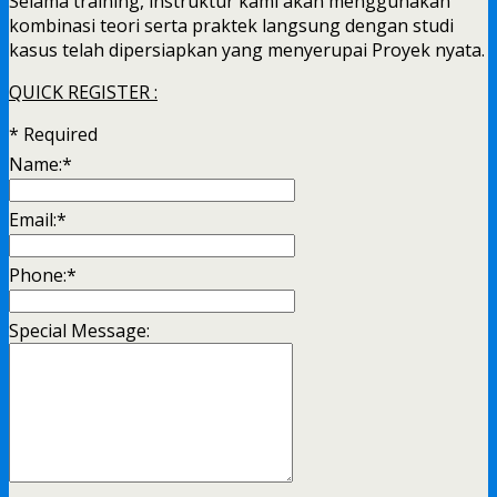
Selama training, instruktur kami akan menggunakan
kombinasi teori serta praktek langsung dengan studi
kasus telah dipersiapkan yang menyerupai Proyek nyata.
QUICK REGISTER :
*
Required
Name:
*
Email:
*
Phone:
*
Special Message: