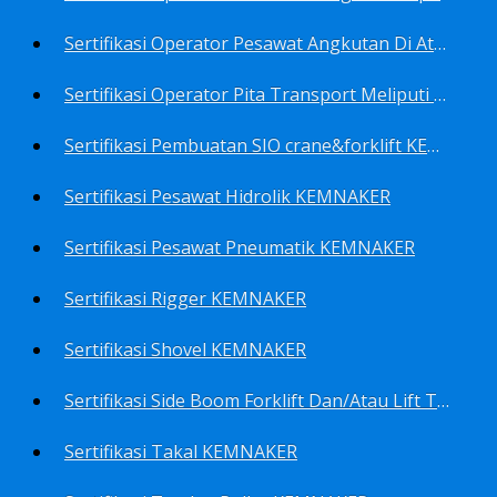
Sertifikasi Operator Pesawat Angkutan Di Atas Landasan Dan Di Atas Permukaan Meliputi Antara Lain Operator: Dump Truk KEMNAKER
Sertifikasi Operator Pita Transport Meliputi Operator Eskalator KEMNAKER
Sertifikasi Pembuatan SIO crane&forklift KEMNAKER
Sertifikasi Pesawat Hidrolik KEMNAKER
Sertifikasi Pesawat Pneumatik KEMNAKER
Sertifikasi Rigger KEMNAKER
Sertifikasi Shovel KEMNAKER
Sertifikasi Side Boom Forklift Dan/Atau Lift Truk KEMNAKER
Sertifikasi Takal KEMNAKER