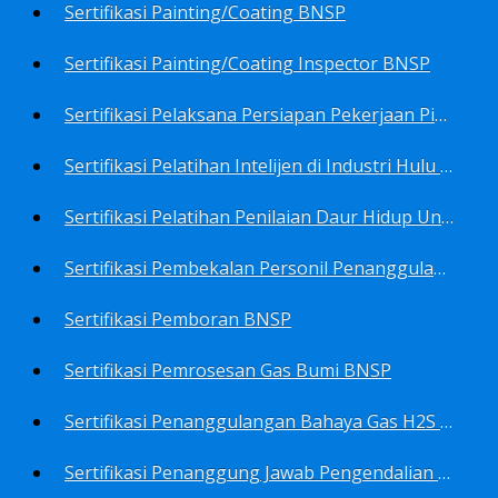
Sertifikasi Painting/Coating BNSP
Sertifikasi Painting/Coating Inspector BNSP
Sertifikasi Pelaksana Persiapan Pekerjaan Pims BNSP
Sertifikasi Pelatihan Intelijen di Industri Hulu Minyak dan Gas Bumi BNSP
Sertifikasi Pelatihan Penilaian Daur Hidup Untuk PROPER (Life Cycle Asssment) BNSP
Sertifikasi Pembekalan Personil Penanggulangan Pencemaran Tingkat On-Scene Commander (IMO Level 2) BNSP
Sertifikasi Pemboran BNSP
Sertifikasi Pemrosesan Gas Bumi BNSP
Sertifikasi Penanggulangan Bahaya Gas H2S BNSP
Sertifikasi Penanggung Jawab Pengendalian Pencemaran Udara BNSP