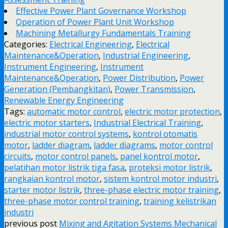
Effective Power Plant Governance Workshop
Operation of Power Plant Unit Workshop
Machining Metallurgy Fundamentals Training
Categories:
Electrical Engineering
,
Electrical
Maintenance&Operation
,
Industrial Engineering
,
Instrument Engineering
,
Instrument
Maintenance&Operation
,
Power Distribution
,
Power
Generation (Pembangkitan)
,
Power Transmission
,
Renewable Energy Engineering
Tags:
automatic motor control
,
electric motor protection
,
electric motor starters
,
Industrial Electrical Training
,
industrial motor control systems
,
kontrol otomatis
motor
,
ladder diagram
,
ladder diagrams
,
motor control
circuits
,
motor control panels
,
panel kontrol motor
,
pelatihan motor listrik tiga fasa
,
proteksi motor listrik
,
rangkaian kontrol motor
,
sistem kontrol motor industri
,
starter motor listrik
,
three-phase electric motor training
,
three-phase motor control training
,
training kelistrikan
industri
previous post
Mixing and Agitation Systems Mechanical