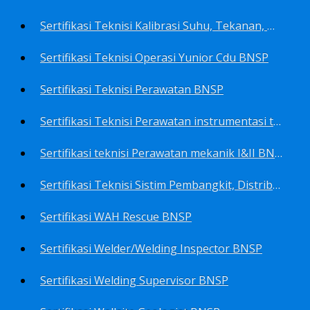
Sertifikasi Teknisi Kalibrasi Suhu, Tekanan, Densitas, Volume BNSP
Sertifikasi Teknisi Operasi Yunior Cdu BNSP
Sertifikasi Teknisi Perawatan BNSP
Sertifikasi Teknisi Perawatan instrumentasi tingkat I BNSP
Sertifikasi teknisi Perawatan mekanik I&II BNSP
Sertifikasi Teknisi Sistim Pembangkit, Distribusi, Utilitas BNSP
Sertifikasi WAH Rescue BNSP
Sertifikasi Welder/Welding Inspector BNSP
Sertifikasi Welding Supervisor BNSP