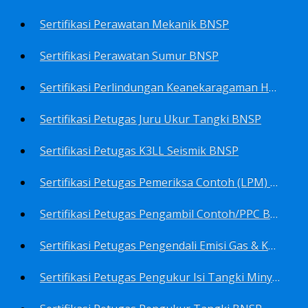
Sertifikasi Perawatan Mekanik BNSP
Sertifikasi Perawatan Sumur BNSP
Sertifikasi Perlindungan Keanekaragaman Hayati BNSP
Sertifikasi Petugas Juru Ukur Tangki BNSP
Sertifikasi Petugas K3LL Seismik BNSP
Sertifikasi Petugas Pemeriksa Contoh (LPM) Minyak Mentah BNSP
Sertifikasi Petugas Pengambil Contoh/PPC BNSP
Sertifikasi Petugas Pengendali Emisi Gas & Kebisingan Industri Migas BNSP
Sertifikasi Petugas Pengukur Isi Tangki Minyak Bumi dan Hasil Olahan BNSP