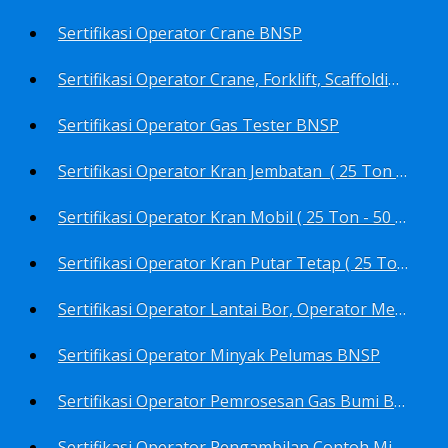
Sertifikasi Operator Crane BNSP
Sertifikasi Operator Crane, Forklift, Scaffolding/Scaffolder, Boiler, Rigger BNSP
Sertifikasi Operator Gas Tester BNSP
Sertifikasi Operator Kran Jembatan ( 25 Ton - 50 Ton - > 50 ) BNSP
Sertifikasi Operator Kran Mobil ( 25 Ton - 50 Ton - > 50 ) BNSP
Sertifikasi Operator Kran Putar Tetap ( 25 Ton - 50 Ton - > 50 ) BNSP
Sertifikasi Operator Lantai Bor, Operator Menara Bor, Juru Bor, Ahli Pengendali Pengeboran BNSP
Sertifikasi Operator Minyak Pelumas BNSP
Sertifikasi Operator Pemrosesan Gas Bumi BNSP
Sertifikasi Operator Pengambilan Contoh Minyak Bumi, Gas Bumi, Bbm- Bbn- Pelumas, Udara, Limbah, Air BNSP