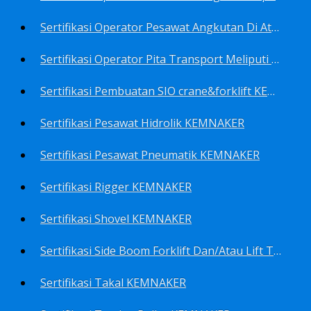
Sertifikasi Operator Pesawat Angkutan Di Atas Landasan Dan Di Atas Permukaan Meliputi Antara Lain Operator: Dump Truk KEMNAKER
Sertifikasi Operator Pita Transport Meliputi Operator Eskalator KEMNAKER
Sertifikasi Pembuatan SIO crane&forklift KEMNAKER
Sertifikasi Pesawat Hidrolik KEMNAKER
Sertifikasi Pesawat Pneumatik KEMNAKER
Sertifikasi Rigger KEMNAKER
Sertifikasi Shovel KEMNAKER
Sertifikasi Side Boom Forklift Dan/Atau Lift Truk KEMNAKER
Sertifikasi Takal KEMNAKER