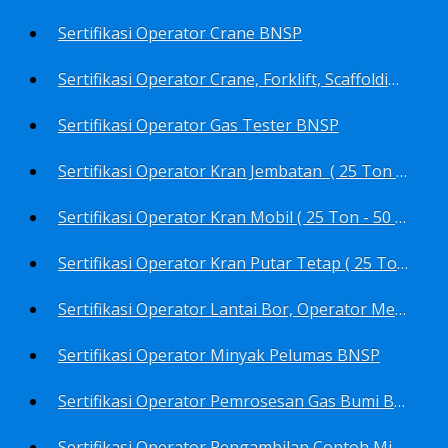
Sertifikasi Operator Crane BNSP
Sertifikasi Operator Crane, Forklift, Scaffolding/Scaffolder, Boiler, Rigger BNSP
Sertifikasi Operator Gas Tester BNSP
Sertifikasi Operator Kran Jembatan ( 25 Ton - 50 Ton - > 50 ) BNSP
Sertifikasi Operator Kran Mobil ( 25 Ton - 50 Ton - > 50 ) BNSP
Sertifikasi Operator Kran Putar Tetap ( 25 Ton - 50 Ton - > 50 ) BNSP
Sertifikasi Operator Lantai Bor, Operator Menara Bor, Juru Bor, Ahli Pengendali Pengeboran BNSP
Sertifikasi Operator Minyak Pelumas BNSP
Sertifikasi Operator Pemrosesan Gas Bumi BNSP
Sertifikasi Operator Pengambilan Contoh Minyak Bumi, Gas Bumi, Bbm- Bbn- Pelumas, Udara, Limbah, Air BNSP