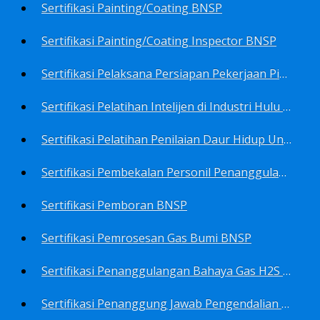
Sertifikasi Painting/Coating BNSP
Sertifikasi Painting/Coating Inspector BNSP
Sertifikasi Pelaksana Persiapan Pekerjaan Pims BNSP
Sertifikasi Pelatihan Intelijen di Industri Hulu Minyak dan Gas Bumi BNSP
Sertifikasi Pelatihan Penilaian Daur Hidup Untuk PROPER (Life Cycle Asssment) BNSP
Sertifikasi Pembekalan Personil Penanggulangan Pencemaran Tingkat On-Scene Commander (IMO Level 2) BNSP
Sertifikasi Pemboran BNSP
Sertifikasi Pemrosesan Gas Bumi BNSP
Sertifikasi Penanggulangan Bahaya Gas H2S BNSP
Sertifikasi Penanggung Jawab Pengendalian Pencemaran Udara BNSP