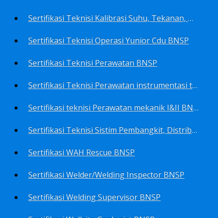
Sertifikasi Teknisi Kalibrasi Suhu, Tekanan, Densitas, Volume BNSP
Sertifikasi Teknisi Operasi Yunior Cdu BNSP
Sertifikasi Teknisi Perawatan BNSP
Sertifikasi Teknisi Perawatan instrumentasi tingkat I BNSP
Sertifikasi teknisi Perawatan mekanik I&II BNSP
Sertifikasi Teknisi Sistim Pembangkit, Distribusi, Utilitas BNSP
Sertifikasi WAH Rescue BNSP
Sertifikasi Welder/Welding Inspector BNSP
Sertifikasi Welding Supervisor BNSP