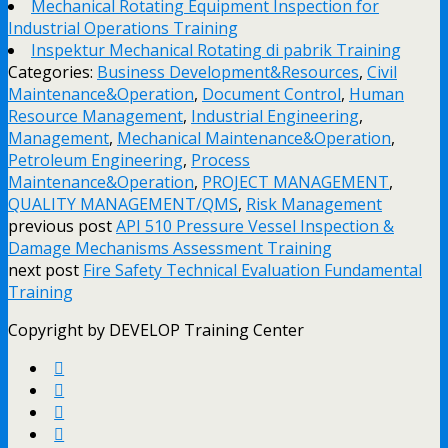
Mechanical Rotating Equipment Inspection for
Industrial Operations Training
Inspektur Mechanical Rotating di pabrik Training
Categories:
Business Development&Resources
,
Civil
Maintenance&Operation
,
Document Control
,
Human
Resource Management
,
Industrial Engineering
,
Management
,
Mechanical Maintenance&Operation
,
Petroleum Engineering
,
Process
Maintenance&Operation
,
PROJECT MANAGEMENT
,
QUALITY MANAGEMENT/QMS
,
Risk Management
previous post
API 510 Pressure Vessel Inspection &
Damage Mechanisms Assessment Training
next post
Fire Safety Technical Evaluation Fundamental
Training
Copyright by DEVELOP Training Center