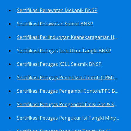
Sertifikasi Perawatan Mekanik BNSP
Sertifikasi Perawatan Sumur BNSP
Sertifikasi Perlindungan Keanekaragaman Hayati BNSP
Sertifikasi Petugas Juru Ukur Tangki BNSP
Sertifikasi Petugas K3LL Seismik BNSP
Sertifikasi Petugas Pemeriksa Contoh (LPM) Minyak Mentah BNSP
Sertifikasi Petugas Pengambil Contoh/PPC BNSP
Sertifikasi Petugas Pengendali Emisi Gas & Kebisingan Industri Migas BNSP
Sertifikasi Petugas Pengukur Isi Tangki Minyak Bumi dan Hasil Olahan BNSP