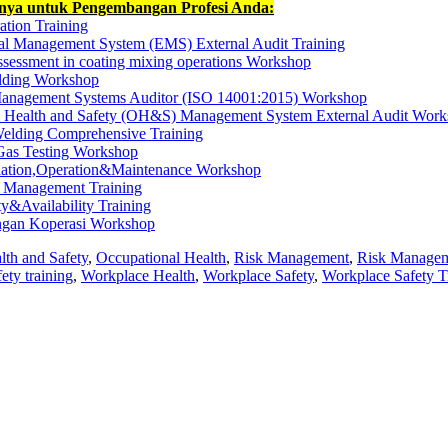
nnya untuk Pengembangan Profesi Anda:
ation Training
l Management System (EMS) External Audit Training
sessment in coating mixing operations Workshop
ilding Workshop
anagement Systems Auditor (ISO 14001:2015) Workshop
 Health and Safety (OH&S) Management System External Audit Wor
elding Comprehensive Training
Gas Testing Workshop
allation,Operation&Maintenance Workshop
 Management Training
ty&Availability Training
an Koperasi Workshop
lth and Safety
,
Occupational Health
,
Risk Management
,
Risk Manage
fety training
,
Workplace Health
,
Workplace Safety
,
Workplace Safety T