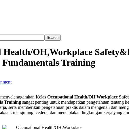
l Health/OH,Workplace Safety&
Fundamentals Training
onment
tional
menyelenggarakan Kelas
Occupational Health/OH,Workplace Safe
/OH,Workplace
s Training
sangat penting untuk mendapatkan pengetahuan tentang k
&Risk
erja, serta memberikan pengetahuan praktis dalam mengenali dan meng
ement
lakaan, mengurangi cedera, dan menciptakan lingkungan kerja yang a
entals
g