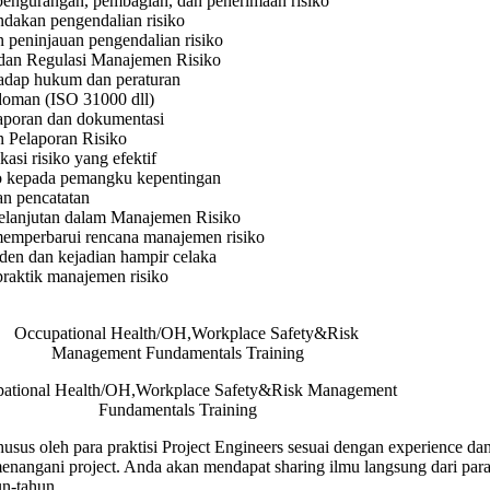
pengurangan, pembagian, dan penerimaan risiko
ndakan pengendalian risiko
 peninjauan pengendalian risiko
an Regulasi Manajemen Risiko
adap hukum dan peraturan
doman (ISO 31000 dll)
laporan dan dokumentasi
 Pelaporan Risiko
asi risiko yang efektif
ko kepada pemangku kepentingan
n pencatatan
elanjutan dalam Manajemen Risiko
emperbarui rencana manajemen risiko
siden dan kejadian hampir celaka
raktik manajemen risiko
ational Health/OH,Workplace Safety&Risk Management
Fundamentals Training
usus oleh para praktisi Project Engineers sesuai dengan experience dan
angani project. Anda akan mendapat sharing ilmu langsung dari para 
n-tahun.