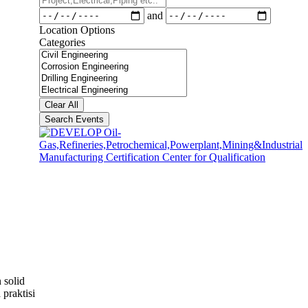
etc..
Dates
and
Location Options
Categories
Categories
Clear All
Search Events
 solid
praktisi