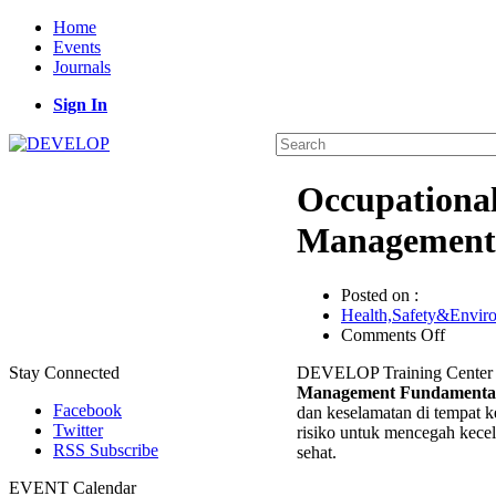
Home
Events
Journals
Sign In
Occupationa
Management 
Posted on :
Health,Safety&Envir
on
Comments Off
Occupa
DEVELOP Training Center 
Stay Connected
Health
Management Fundamental
Safety
Facebook
dan keselamatan di tempat k
Manag
Twitter
risiko untuk mencegah kece
Fundam
RSS Subscribe
sehat.
Trainin
EVENT Calendar