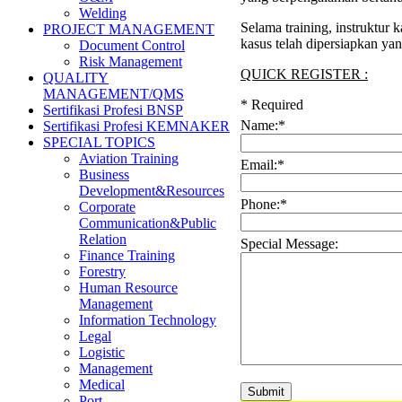
Welding
Selama training, instruktur
PROJECT MANAGEMENT
kasus telah dipersiapkan ya
Document Control
Risk Management
QUICK REGISTER :
QUALITY
MANAGEMENT/QMS
*
Required
Sertifikasi Profesi BNSP
Name:
*
Sertifikasi Profesi KEMNAKER
SPECIAL TOPICS
Aviation Training
Email:
*
Business
Development&Resources
Phone:
*
Corporate
Communication&Public
Relation
Special Message:
Finance Training
Forestry
Human Resource
Management
Information Technology
Legal
Logistic
Management
Medical
Port