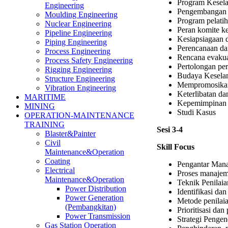
Program Kesela
Engineering
Pengembangan d
Moulding Engineering
Program pelati
Nuclear Engineering
Peran komite k
Pipeline Engineering
Kesiapsiagaan 
Piping Engineering
Perencanaan da
Process Engineering
Rencana evakua
Process Safety Engineering
Pertolongan pe
Rigging Engineering
Budaya Keselam
Structure Engineering
Mempromosikan 
Vibration Engineering
Keterlibatan da
MARITIME
Kepemimpinan 
MINING
Studi Kasus
OPERATION-MAINTENANCE
TRAINING
Sesi 3-4
Blaster&Painter
Civil
Skill Focus
Maintenance&Operation
Coating
Pengantar Man
Electrical
Proses manajem
Maintenance&Operation
Teknik Penilaia
Power Distribution
Identifikasi dan 
Power Generation
Metode penilaian
(Pembangkitan)
Prioritisasi dan
Power Transmission
Strategi Pengen
Gas Station Operation