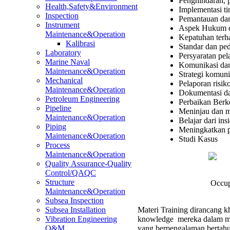
Penghindaran, 
Health,Safety&Environment
Implementasi ti
Inspection
Pemantauan dan
Instrument
Aspek Hukum d
Maintenance&Operation
Kepatuhan terh
Kalibrasi
Standar dan pe
Laboratory
Persyaratan pe
Marine Naval
Komunikasi dan
Maintenance&Operation
Strategi komunik
Mechanical
Pelaporan risi
Maintenance&Operation
Dokumentasi da
Petroleum Engineering
Perbaikan Berk
Pipeline
Meninjau dan m
Maintenance&Operation
Belajar dari in
Piping
Meningkatkan p
Maintenance&Operation
Studi Kasus
Process
Maintenance&Operation
Quality Assurance-Quality
Control/QAQC
Structure
Occup
Maintenance&Operation
Subsea Inspection
Materi Training dirancang kh
Subsea Installation
knowledge mereka dalam men
Vibration Engineering
yang berpengalaman bertahu
O&M