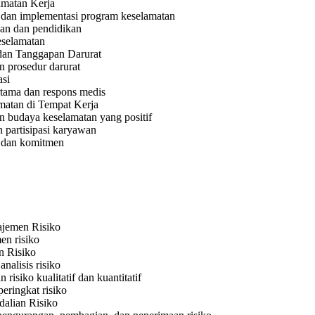
matan Kerja
an implementasi program keselamatan
han dan pendidikan
eselamatan
dan Tanggapan Darurat
n prosedur darurat
si
rtama dan respons medis
atan di Tempat Kerja
budaya keselamatan yang positif
n partisipasi karyawan
dan komitmen
ajemen Risiko
en risiko
n Risiko
analisis risiko
 risiko kualitatif dan kuantitatif
 peringkat risiko
dalian Risiko