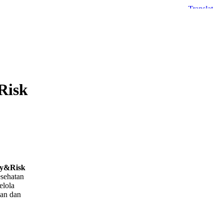
Risk
ty&Risk
esehatan
elola
man dan