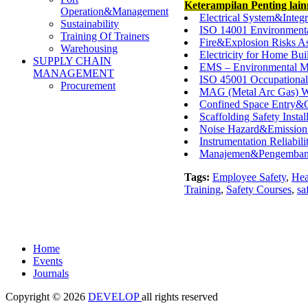
Keterampilan Penting lai
Operation&Management
Electrical System&Integr
Sustainability
ISO 14001 Environmenta
Training Of Trainers
Fire&Explosion Risks As
Warehousing
Electricity for Home Bu
SUPPLY CHAIN
EMS – Environmental M
MANAGEMENT
ISO 45001 Occupational
Procurement
MAG (Metal Arc Gas) W
Confined Space Entry&
Scaffolding Safety Inst
Noise Hazard&Emission
Instrumentation Reliabili
Manajemen&Pengembang
Tags:
Employee Safety
,
Hea
Training
,
Safety Courses
,
sa
Home
Events
Journals
Copyright © 2026
DEVELOP
all rights reserved