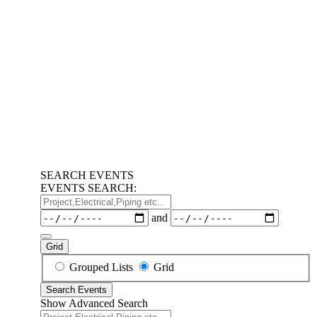
SEARCH EVENTS
EVENTS SEARCH:
Project,Electrical,Piping
etc..
Dates
and
Grid
Search
Grouped Lists
Grid
Results
Search Events
View
Show Advanced Search
Type
Project,Electrical,Piping