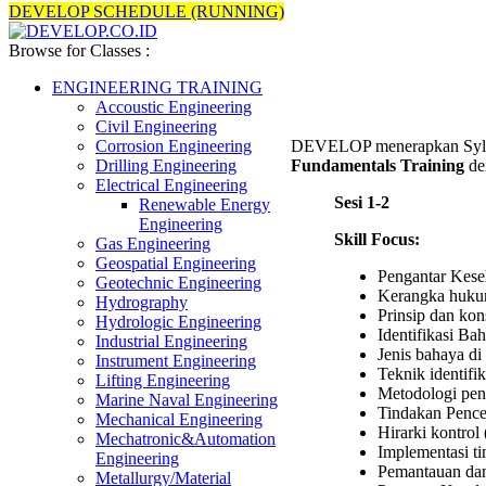
DEVELOP SCHEDULE (RUNNING)
Browse for Classes :
ENGINEERING TRAINING
Accoustic Engineering
Civil Engineering
DEVELOP menerapkan Syll
Corrosion Engineering
Fundamentals Training
den
Drilling Engineering
Electrical Engineering
Sesi 1-2
Renewable Energy
Engineering
Skill Focus:
Gas Engineering
Geospatial Engineering
Pengantar Kese
Geotechnic Engineering
Kerangka hukum
Hydrography
Prinsip dan ko
Hydrologic Engineering
Identifikasi Ba
Industrial Engineering
Jenis bahaya di 
Instrument Engineering
Teknik identifi
Lifting Engineering
Metodologi peni
Marine Naval Engineering
Tindakan Pence
Mechanical Engineering
Hirarki kontrol 
Mechatronic&Automation
Implementasi t
Engineering
Pemantauan dan 
Metallurgy/Material