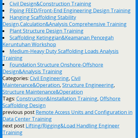
Civil Design&Construction Training
Piping FEED/Front-End Engineering Design Training
Hanging Scaffolding Stability
Design,Calculation&Analysis Comprehensive Training
Plant Structure Design Training
Scaffolding Ketinggian&Keamanan Pencegah
Keruntuhan Workshop
Medium-Heavy Duty Scaffolding Loads Analysis
Training
Foundation Structure Onshore-Offshore
Design&Analysis Training
Categories:
Civil Engineering
,
Civil
Maintenance&Operation
,
Structure Engineering
,
Structure Maintenance&Operation
Tags:
Construction&Installation Training
,
Offshore
Scaffolding Design
previous post
Remote Access Units and Configuration in
Data Center Training
next post
Lifting/Rigging&Load Handling Engineer
Training