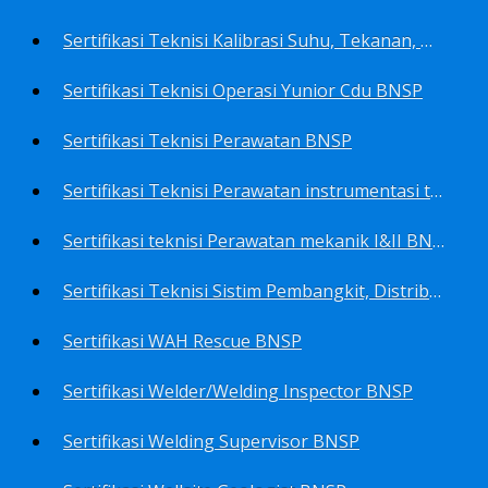
Sertifikasi Teknisi Kalibrasi Suhu, Tekanan, Densitas, Volume BNSP
Sertifikasi Teknisi Operasi Yunior Cdu BNSP
Sertifikasi Teknisi Perawatan BNSP
Sertifikasi Teknisi Perawatan instrumentasi tingkat I BNSP
Sertifikasi teknisi Perawatan mekanik I&II BNSP
Sertifikasi Teknisi Sistim Pembangkit, Distribusi, Utilitas BNSP
Sertifikasi WAH Rescue BNSP
Sertifikasi Welder/Welding Inspector BNSP
Sertifikasi Welding Supervisor BNSP