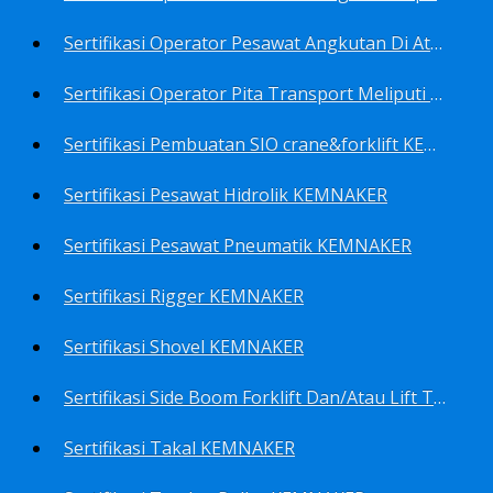
Sertifikasi Operator Pesawat Angkutan Di Atas Landasan Dan Di Atas Permukaan Meliputi Antara Lain Operator: Dump Truk KEMNAKER
Sertifikasi Operator Pita Transport Meliputi Operator Eskalator KEMNAKER
Sertifikasi Pembuatan SIO crane&forklift KEMNAKER
Sertifikasi Pesawat Hidrolik KEMNAKER
Sertifikasi Pesawat Pneumatik KEMNAKER
Sertifikasi Rigger KEMNAKER
Sertifikasi Shovel KEMNAKER
Sertifikasi Side Boom Forklift Dan/Atau Lift Truk KEMNAKER
Sertifikasi Takal KEMNAKER