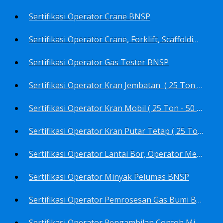
Sertifikasi Operator Crane BNSP
Sertifikasi Operator Crane, Forklift, Scaffolding/Scaffolder, Boiler, Rigger BNSP
Sertifikasi Operator Gas Tester BNSP
Sertifikasi Operator Kran Jembatan ( 25 Ton - 50 Ton - > 50 ) BNSP
Sertifikasi Operator Kran Mobil ( 25 Ton - 50 Ton - > 50 ) BNSP
Sertifikasi Operator Kran Putar Tetap ( 25 Ton - 50 Ton - > 50 ) BNSP
Sertifikasi Operator Lantai Bor, Operator Menara Bor, Juru Bor, Ahli Pengendali Pengeboran BNSP
Sertifikasi Operator Minyak Pelumas BNSP
Sertifikasi Operator Pemrosesan Gas Bumi BNSP
Sertifikasi Operator Pengambilan Contoh Minyak Bumi, Gas Bumi, Bbm- Bbn- Pelumas, Udara, Limbah, Air BNSP