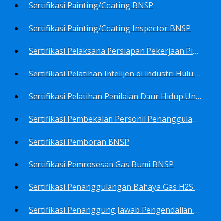
Sertifikasi Painting/Coating BNSP
Sertifikasi Painting/Coating Inspector BNSP
Sertifikasi Pelaksana Persiapan Pekerjaan Pims BNSP
Sertifikasi Pelatihan Intelijen di Industri Hulu Minyak dan Gas Bumi BNSP
Sertifikasi Pelatihan Penilaian Daur Hidup Untuk PROPER (Life Cycle Asssment) BNSP
Sertifikasi Pembekalan Personil Penanggulangan Pencemaran Tingkat On-Scene Commander (IMO Level 2) BNSP
Sertifikasi Pemboran BNSP
Sertifikasi Pemrosesan Gas Bumi BNSP
Sertifikasi Penanggulangan Bahaya Gas H2S BNSP
Sertifikasi Penanggung Jawab Pengendalian Pencemaran Udara BNSP