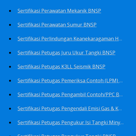
Sertifikasi Perawatan Mekanik BNSP
Sertifikasi Perawatan Sumur BNSP
Sertifikasi Perlindungan Keanekaragaman Hayati BNSP
Sertifikasi Petugas Juru Ukur Tangki BNSP
Sertifikasi Petugas K3LL Seismik BNSP
Sertifikasi Petugas Pemeriksa Contoh (LPM) Minyak Mentah BNSP
Sertifikasi Petugas Pengambil Contoh/PPC BNSP
Sertifikasi Petugas Pengendali Emisi Gas & Kebisingan Industri Migas BNSP
Sertifikasi Petugas Pengukur Isi Tangki Minyak Bumi dan Hasil Olahan BNSP