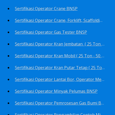
Sertifikasi Operator Crane BNSP
Sertifikasi Operator Crane, Forklift, Scaffolding/Scaffolder, Boiler, Rigger BNSP
Sertifikasi Operator Gas Tester BNSP
Sertifikasi Operator Kran Jembatan ( 25 Ton - 50 Ton - > 50 ) BNSP
Sertifikasi Operator Kran Mobil ( 25 Ton - 50 Ton - > 50 ) BNSP
Sertifikasi Operator Kran Putar Tetap ( 25 Ton - 50 Ton - > 50 ) BNSP
Sertifikasi Operator Lantai Bor, Operator Menara Bor, Juru Bor, Ahli Pengendali Pengeboran BNSP
Sertifikasi Operator Minyak Pelumas BNSP
Sertifikasi Operator Pemrosesan Gas Bumi BNSP
Sertifikasi Operator Pengambilan Contoh Minyak Bumi, Gas Bumi, Bbm- Bbn- Pelumas, Udara, Limbah, Air BNSP