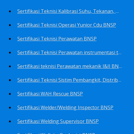
Sertifikasi Teknisi Kalibrasi Suhu, Tekanan, Densitas, Volume BNSP
Sertifikasi Teknisi Operasi Yunior Cdu BNSP
Sertifikasi Teknisi Perawatan BNSP
Sertifikasi Teknisi Perawatan instrumentasi tingkat I BNSP
Sertifikasi teknisi Perawatan mekanik I&II BNSP
Sertifikasi Teknisi Sistim Pembangkit, Distribusi, Utilitas BNSP
Sertifikasi WAH Rescue BNSP
Sertifikasi Welder/Welding Inspector BNSP
Sertifikasi Welding Supervisor BNSP