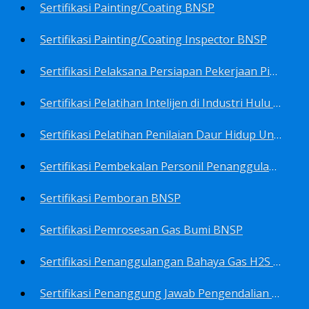
Sertifikasi Painting/Coating BNSP
Sertifikasi Painting/Coating Inspector BNSP
Sertifikasi Pelaksana Persiapan Pekerjaan Pims BNSP
Sertifikasi Pelatihan Intelijen di Industri Hulu Minyak dan Gas Bumi BNSP
Sertifikasi Pelatihan Penilaian Daur Hidup Untuk PROPER (Life Cycle Asssment) BNSP
Sertifikasi Pembekalan Personil Penanggulangan Pencemaran Tingkat On-Scene Commander (IMO Level 2) BNSP
Sertifikasi Pemboran BNSP
Sertifikasi Pemrosesan Gas Bumi BNSP
Sertifikasi Penanggulangan Bahaya Gas H2S BNSP
Sertifikasi Penanggung Jawab Pengendalian Pencemaran Udara BNSP