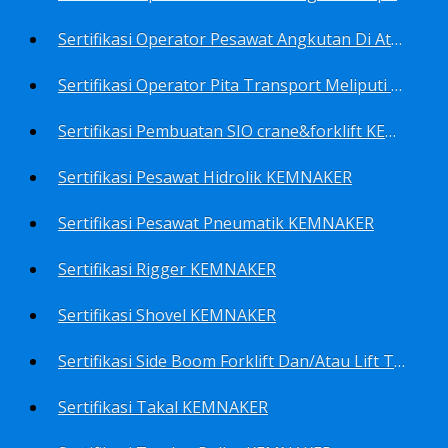
Sertifikasi Operator Pesawat Angkutan Di Atas Landasan Dan Di Atas Permukaan Meliputi Antara Lain Operator: Dump Truk KEMNAKER
Sertifikasi Operator Pita Transport Meliputi Operator Eskalator KEMNAKER
Sertifikasi Pembuatan SIO crane&forklift KEMNAKER
Sertifikasi Pesawat Hidrolik KEMNAKER
Sertifikasi Pesawat Pneumatik KEMNAKER
Sertifikasi Rigger KEMNAKER
Sertifikasi Shovel KEMNAKER
Sertifikasi Side Boom Forklift Dan/Atau Lift Truk KEMNAKER
Sertifikasi Takal KEMNAKER