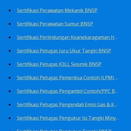
Sertifikasi Perawatan Mekanik BNSP
Sertifikasi Perawatan Sumur BNSP
Sertifikasi Perlindungan Keanekaragaman Hayati BNSP
Sertifikasi Petugas Juru Ukur Tangki BNSP
Sertifikasi Petugas K3LL Seismik BNSP
Sertifikasi Petugas Pemeriksa Contoh (LPM) Minyak Mentah BNSP
Sertifikasi Petugas Pengambil Contoh/PPC BNSP
Sertifikasi Petugas Pengendali Emisi Gas & Kebisingan Industri Migas BNSP
Sertifikasi Petugas Pengukur Isi Tangki Minyak Bumi dan Hasil Olahan BNSP