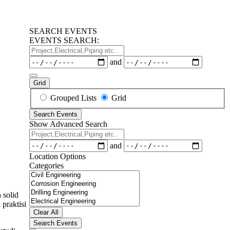
SEARCH EVENTS
EVENTS SEARCH:
Project,Electrical,Piping
etc..
Dates
and
Grid
Search
Grouped Lists
Grid
Results
Search Events
View
Show Advanced Search
Type
Project,Electrical,Piping
etc..
Dates
and
Location Options
Categories
Categories
 solid
praktisi
Clear All
Search Events