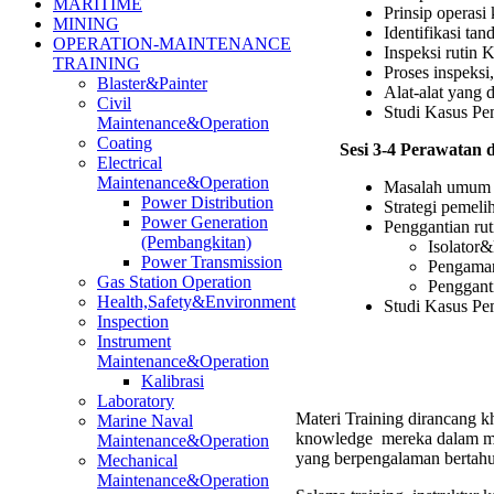
MARITIME
Prinsip operasi 
MINING
Identifikasi ta
OPERATION-MAINTENANCE
Inspeksi rutin 
TRAINING
Proses inspeksi
Blaster&Painter
Alat-alat yang 
Civil
Studi Kasus Pe
Maintenance&Operation
Coating
Sesi 3-4 Perawatan
Electrical
Maintenance&Operation
Masalah umum 
Power Distribution
Strategi pemeli
Power Generation
Penggantian ru
(Pembangkitan)
Isolator
Power Transmission
Pengaman
Gas Station Operation
Penggant
Health,Safety&Environment
Studi Kasus Pe
Inspection
Instrument
Maintenance&Operation
Kalibrasi
Laboratory
Materi Training dirancang kh
Marine Naval
knowledge mereka dalam men
Maintenance&Operation
yang berpengalaman bertahu
Mechanical
Maintenance&Operation