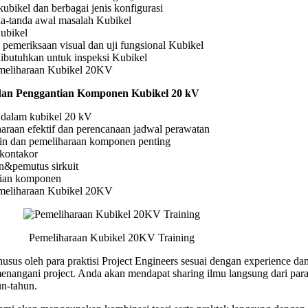
kubikel dan berbagai jenis konfigurasi
nda-tanda awal masalah Kubikel
Kubikel
, pemeriksaan visual dan uji fungsional Kubikel
dibutuhkan untuk inspeksi Kubikel
meliharaan Kubikel 20KV
 dan Penggantian Komponen Kubikel 20 kV
dalam kubikel 20 kV
haraan efektif dan perencanaan jadwal perawatan
tin dan pemeliharaan komponen penting
&kontakor
&pemutus sirkuit
ian komponen
meliharaan Kubikel 20KV
Pemeliharaan Kubikel 20KV Training
usus oleh para praktisi Project Engineers sesuai dengan experience dan
angani project. Anda akan mendapat sharing ilmu langsung dari para 
n-tahun.