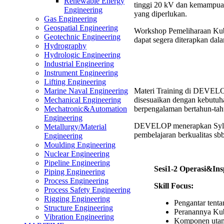
Renewable Energy
tinggi 20 kV dan kemampuan
Engineering
yang diperlukan.
Gas Engineering
Geospatial Engineering
Workshop Pemeliharaan Ku
Geotechnic Engineering
dapat segera diterapkan dal
Hydrography
Hydrologic Engineering
Industrial Engineering
Instrument Engineering
Lifting Engineering
Materi Training di DEVELOP 
Marine Naval Engineering
disesuaikan dengan kebutuha
Mechanical Engineering
berpengalaman bertahun-tah
Mechatronic&Automation
Engineering
DEVELOP menerapkan Syl
Metallurgy/Material
pembelajaran berkualitas sbb
Engineering
Moulding Engineering
Nuclear Engineering
Pipeline Engineering
Sesi1-2 Operasi&Ins
Piping Engineering
Process Engineering
Skill Focus:
Process Safety Engineering
Rigging Engineering
Pengantar tenta
Structure Engineering
Peranannya Kub
Vibration Engineering
Komponen utam