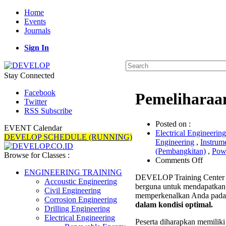
Home
Events
Journals
Sign In
Stay Connected
Facebook
Pemeliharaa
Twitter
RSS Subscribe
Posted on :
EVENT Calendar
Electrical Engineering
DEVELOP SCHEDULE (RUNNING)
Engineering
,
Instrum
(Pembangkitan)
,
Pow
Browse for Classes :
on
Comments Off
Pemeli
ENGINEERING TRAINING
DEVELOP Training Center 
Kubike
Accoustic Engineering
berguna untuk mendapatkan 
20KV
Civil Engineering
memperkenalkan Anda pada 
Trainin
Corrosion Engineering
dalam kondisi optimal.
Drilling Engineering
Electrical Engineering
Peserta diharapkan memilik