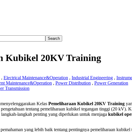
n Kubikel 20KV Training
,
Electrical Maintenance&Operation
,
Industrial Engineering
,
Instrum
ent Maintenance&Operation
,
Power Distribution
,
Power Generation
er Transmission
haraan
menyelenggarakan Kelas
Pemeliharaan Kubikel 20KV Training
yan
l
pengetahuan tentang pemeliharaan kubikel tegangan tinggi (20 kV). 
langkah-langkah penting yang diperlukan untuk menjaga
kubikel ope
g
i pemahaman yang lebih baik tentang pentingnya pemeliharaan kubikel