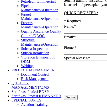
Selama training, instruktur
Petroleum Engineering
kasus telah dipersiapkan ya
Pipeline
Maintenance&Operation
QUICK REGISTER :
Piping
Maintenance&Operation
*
Required
Process
Name:
*
Maintenance&Operation
Quality Assurance-Quality
Control/QAQC
Email:
*
Structure
Maintenance&Operation
Phone:
*
Subsea Inspection
Subsea Installation
Vibration Engineering
Special Message:
O&M
Welding
PROJECT MANAGEMENT
Document Control
Risk Management
QUALITY
MANAGEMENT/QMS
Sertifikasi Profesi BNSP
Sertifikasi Profesi KEMNAKER
SPECIAL TOPICS
Aviation Training