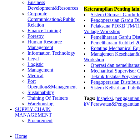
Business
Development&Resources
Keterampilan Penting lai
Corporate
Sistem Otomasi Gardu 
Communication&Public
Pengoperasian Gardu Di
Relation
Pelaksana PDKB TM/Tim
Finance Training
Voltage Workshop
Forestry
Pemeliharaan Gardu Dis
Human Resource
Pemeliharaan Kubikel 
Management
Rotating Mechanical Equ
Information Technology
Manajemen Kesehatan&Ke
Legal
Workshop
Logistic
Operasi dan pemeliharaa
Management
Mechanical Supervisor
Medical
Teknik Instalasi&System
Port
Pengoperasian Distribusi
Operation&Management
Sistem Kelistrikan Pab
Sustainability
Training Of Trainers
Tags:
Inspeksi
,
penggantia
Warehousing
kV.Perawatan&Penggantian
SUPPLY CHAIN
MANAGEMENT
Procurement
Home