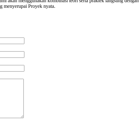
 kami akan menggunakan kombinasi teori serta praktek langsung dengan 
ng menyerupai Proyek nyata.