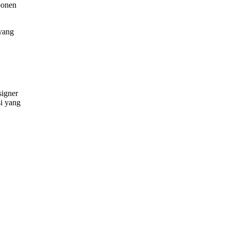
ponen
yang
signer
si yang