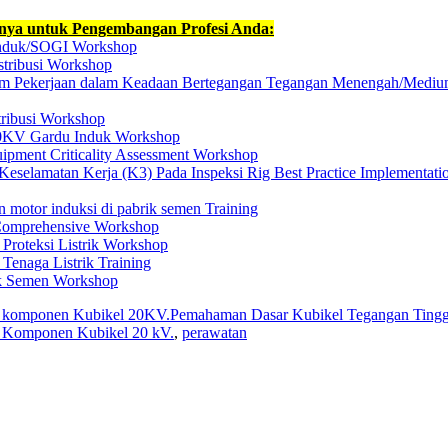
nnya untuk Pengembangan Profesi Anda:
Induk/SOGI Workshop
stribusi Workshop
 Pekerjaan dalam Keadaan Bertegangan Tegangan Menengah/Medi
tribusi Workshop
20KV Gardu Induk Workshop
ipment Criticality Assessment Workshop
selamatan Kerja (K3) Pada Inspeksi Rig Best Practice Implementati
n motor induksi di pabrik semen Training
 Comprehensive Workshop
 Proteksi Listrik Workshop
 Tenaga Listrik Training
rik Semen Workshop
n komponen Kubikel 20KV.Pemahaman Dasar Kubikel Tegangan Tingg
 Komponen Kubikel 20 kV.
,
perawatan