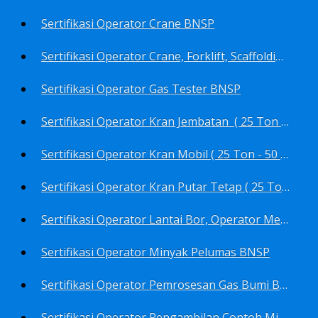
Sertifikasi Operator Crane BNSP
Sertifikasi Operator Crane, Forklift, Scaffolding/Scaffolder, Boiler, Rigger BNSP
Sertifikasi Operator Gas Tester BNSP
Sertifikasi Operator Kran Jembatan ( 25 Ton - 50 Ton - > 50 ) BNSP
Sertifikasi Operator Kran Mobil ( 25 Ton - 50 Ton - > 50 ) BNSP
Sertifikasi Operator Kran Putar Tetap ( 25 Ton - 50 Ton - > 50 ) BNSP
Sertifikasi Operator Lantai Bor, Operator Menara Bor, Juru Bor, Ahli Pengendali Pengeboran BNSP
Sertifikasi Operator Minyak Pelumas BNSP
Sertifikasi Operator Pemrosesan Gas Bumi BNSP
Sertifikasi Operator Pengambilan Contoh Minyak Bumi, Gas Bumi, Bbm- Bbn- Pelumas, Udara, Limbah, Air BNSP