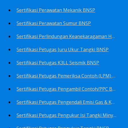
Sertifikasi Perawatan Mekanik BNSP
Sertifikasi Perawatan Sumur BNSP
Sertifikasi Perlindungan Keanekaragaman Hayati BNSP
Sertifikasi Petugas Juru Ukur Tangki BNSP
Sertifikasi Petugas K3LL Seismik BNSP
Sertifikasi Petugas Pemeriksa Contoh (LPM) Minyak Mentah BNSP
Sertifikasi Petugas Pengambil Contoh/PPC BNSP
Sertifikasi Petugas Pengendali Emisi Gas & Kebisingan Industri Migas BNSP
Sertifikasi Petugas Pengukur Isi Tangki Minyak Bumi dan Hasil Olahan BNSP