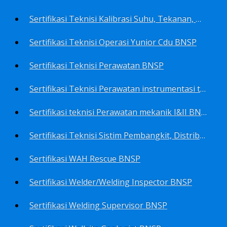
Sertifikasi Teknisi Kalibrasi Suhu, Tekanan, Densitas, Volume BNSP
Sertifikasi Teknisi Operasi Yunior Cdu BNSP
Sertifikasi Teknisi Perawatan BNSP
Sertifikasi Teknisi Perawatan instrumentasi tingkat I BNSP
Sertifikasi teknisi Perawatan mekanik I&II BNSP
Sertifikasi Teknisi Sistim Pembangkit, Distribusi, Utilitas BNSP
Sertifikasi WAH Rescue BNSP
Sertifikasi Welder/Welding Inspector BNSP
Sertifikasi Welding Supervisor BNSP