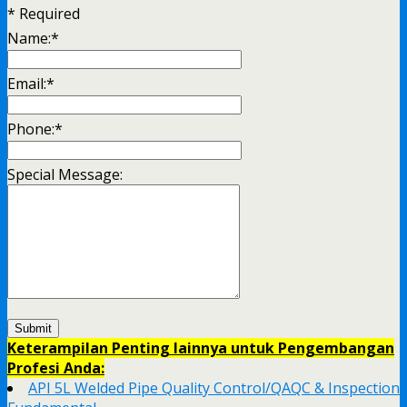
*
Required
Name:
*
Email:
*
Phone:
*
Special Message:
Keterampilan Penting lainnya untuk Pengembangan
Profesi Anda:
API 5L Welded Pipe Quality Control/QAQC & Inspection