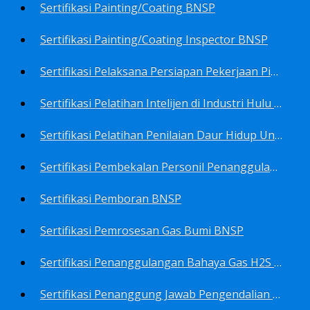
Sertifikasi Painting/Coating BNSP
Sertifikasi Painting/Coating Inspector BNSP
Sertifikasi Pelaksana Persiapan Pekerjaan Pims BNSP
Sertifikasi Pelatihan Intelijen di Industri Hulu Minyak dan Gas Bumi BNSP
Sertifikasi Pelatihan Penilaian Daur Hidup Untuk PROPER (Life Cycle Asssment) BNSP
Sertifikasi Pembekalan Personil Penanggulangan Pencemaran Tingkat On-Scene Commander (IMO Level 2) BNSP
Sertifikasi Pemboran BNSP
Sertifikasi Pemrosesan Gas Bumi BNSP
Sertifikasi Penanggulangan Bahaya Gas H2S BNSP
Sertifikasi Penanggung Jawab Pengendalian Pencemaran Udara BNSP