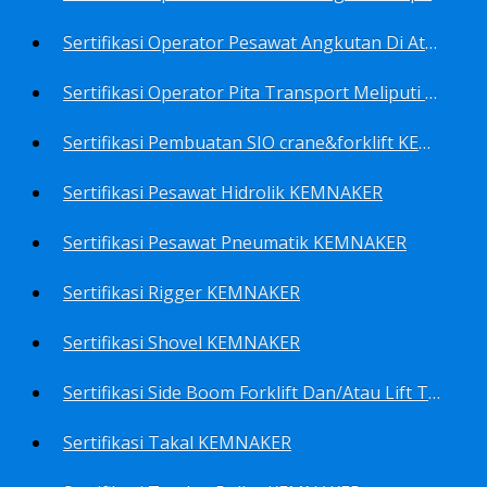
Sertifikasi Operator Pesawat Angkutan Di Atas Landasan Dan Di Atas Permukaan Meliputi Antara Lain Operator: Dump Truk KEMNAKER
Sertifikasi Operator Pita Transport Meliputi Operator Eskalator KEMNAKER
Sertifikasi Pembuatan SIO crane&forklift KEMNAKER
Sertifikasi Pesawat Hidrolik KEMNAKER
Sertifikasi Pesawat Pneumatik KEMNAKER
Sertifikasi Rigger KEMNAKER
Sertifikasi Shovel KEMNAKER
Sertifikasi Side Boom Forklift Dan/Atau Lift Truk KEMNAKER
Sertifikasi Takal KEMNAKER