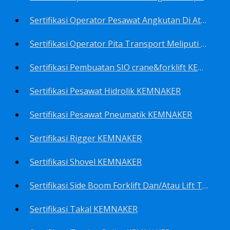
Sertifikasi Operator Pesawat Angkutan Di Atas Landasan Dan Di Atas Permukaan Meliputi Antara Lain Operator: Dump Truk KEMNAKER
Sertifikasi Operator Pita Transport Meliputi Operator Eskalator KEMNAKER
Sertifikasi Pembuatan SIO crane&forklift KEMNAKER
Sertifikasi Pesawat Hidrolik KEMNAKER
Sertifikasi Pesawat Pneumatik KEMNAKER
Sertifikasi Rigger KEMNAKER
Sertifikasi Shovel KEMNAKER
Sertifikasi Side Boom Forklift Dan/Atau Lift Truk KEMNAKER
Sertifikasi Takal KEMNAKER