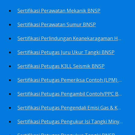
Sertifikasi Perawatan Mekanik BNSP
Sertifikasi Perawatan Sumur BNSP
Sertifikasi Perlindungan Keanekaragaman Hayati BNSP
Sertifikasi Petugas Juru Ukur Tangki BNSP
Sertifikasi Petugas K3LL Seismik BNSP
Sertifikasi Petugas Pemeriksa Contoh (LPM) Minyak Mentah BNSP
Sertifikasi Petugas Pengambil Contoh/PPC BNSP
Sertifikasi Petugas Pengendali Emisi Gas & Kebisingan Industri Migas BNSP
Sertifikasi Petugas Pengukur Isi Tangki Minyak Bumi dan Hasil Olahan BNSP