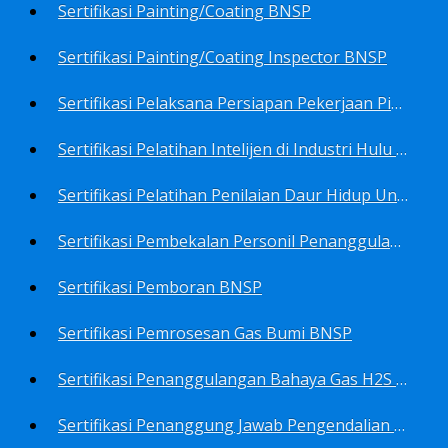
Sertifikasi Painting/Coating BNSP
Sertifikasi Painting/Coating Inspector BNSP
Sertifikasi Pelaksana Persiapan Pekerjaan Pims BNSP
Sertifikasi Pelatihan Intelijen di Industri Hulu Minyak dan Gas Bumi BNSP
Sertifikasi Pelatihan Penilaian Daur Hidup Untuk PROPER (Life Cycle Asssment) BNSP
Sertifikasi Pembekalan Personil Penanggulangan Pencemaran Tingkat On-Scene Commander (IMO Level 2) BNSP
Sertifikasi Pemboran BNSP
Sertifikasi Pemrosesan Gas Bumi BNSP
Sertifikasi Penanggulangan Bahaya Gas H2S BNSP
Sertifikasi Penanggung Jawab Pengendalian Pencemaran Udara BNSP