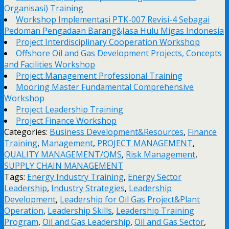
Organisasi) Training
Workshop Implementasi PTK-007 Revisi-4 Sebagai
Pedoman Pengadaan Barang&Jasa Hulu Migas Indonesia
Project Interdisciplinary Cooperation Workshop
Offshore Oil and Gas Development Projects, Concepts
and Facilities Workshop
Project Management Professional Training
Mooring Master Fundamental Comprehensive
Workshop
Project Leadership Training
Project Finance Workshop
Categories:
Business Development&Resources
,
Finance
Training
,
Management
,
PROJECT MANAGEMENT
,
QUALITY MANAGEMENT/QMS
,
Risk Management
,
SUPPLY CHAIN MANAGEMENT
Tags:
Energy Industry Training
,
Energy Sector
Leadership
,
Industry Strategies
,
Leadership
Development
,
Leadership for Oil Gas Project&Plant
Operation
,
Leadership Skills
,
Leadership Training
Program
,
Oil and Gas Leadership
,
Oil and Gas Sector
,