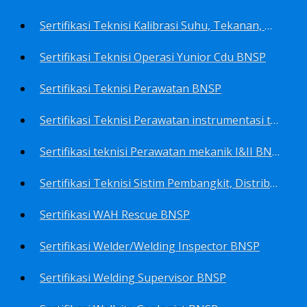
Sertifikasi Teknisi Kalibrasi Suhu, Tekanan, Densitas, Volume BNSP
Sertifikasi Teknisi Operasi Yunior Cdu BNSP
Sertifikasi Teknisi Perawatan BNSP
Sertifikasi Teknisi Perawatan instrumentasi tingkat I BNSP
Sertifikasi teknisi Perawatan mekanik I&II BNSP
Sertifikasi Teknisi Sistim Pembangkit, Distribusi, Utilitas BNSP
Sertifikasi WAH Rescue BNSP
Sertifikasi Welder/Welding Inspector BNSP
Sertifikasi Welding Supervisor BNSP