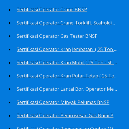
Sertifikasi Operator Crane BNSP
Sertifikasi Operator Crane, Forklift, Scaffolding/Scaffolder, Boiler, Rigger BNSP
Sertifikasi Operator Gas Tester BNSP
Sertifikasi Operator Kran Jembatan ( 25 Ton - 50 Ton - > 50 ) BNSP
Sertifikasi Operator Kran Mobil ( 25 Ton - 50 Ton - > 50 ) BNSP
Sertifikasi Operator Kran Putar Tetap ( 25 Ton - 50 Ton - > 50 ) BNSP
Sertifikasi Operator Lantai Bor, Operator Menara Bor, Juru Bor, Ahli Pengendali Pengeboran BNSP
Sertifikasi Operator Minyak Pelumas BNSP
Sertifikasi Operator Pemrosesan Gas Bumi BNSP
Sertifikasi Operator Pengambilan Contoh Minyak Bumi, Gas Bumi, Bbm- Bbn- Pelumas, Udara, Limbah, Air BNSP