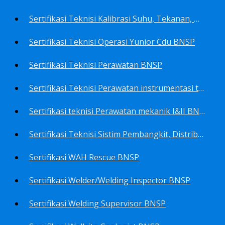
Sertifikasi Teknisi Kalibrasi Suhu, Tekanan, Densitas, Volume BNSP
Sertifikasi Teknisi Operasi Yunior Cdu BNSP
Sertifikasi Teknisi Perawatan BNSP
Sertifikasi Teknisi Perawatan instrumentasi tingkat I BNSP
Sertifikasi teknisi Perawatan mekanik I&II BNSP
Sertifikasi Teknisi Sistim Pembangkit, Distribusi, Utilitas BNSP
Sertifikasi WAH Rescue BNSP
Sertifikasi Welder/Welding Inspector BNSP
Sertifikasi Welding Supervisor BNSP