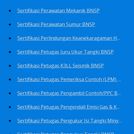
Sertifikasi Perawatan Mekanik BNSP
Sertifikasi Perawatan Sumur BNSP
Sertifikasi Perlindungan Keanekaragaman Hayati BNSP
Sertifikasi Petugas Juru Ukur Tangki BNSP
Sertifikasi Petugas K3LL Seismik BNSP
Sertifikasi Petugas Pemeriksa Contoh (LPM) Minyak Mentah BNSP
Sertifikasi Petugas Pengambil Contoh/PPC BNSP
Sertifikasi Petugas Pengendali Emisi Gas & Kebisingan Industri Migas BNSP
Sertifikasi Petugas Pengukur Isi Tangki Minyak Bumi dan Hasil Olahan BNSP