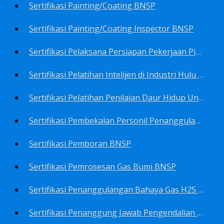
Sertifikasi Painting/Coating BNSP
Sertifikasi Painting/Coating Inspector BNSP
Sertifikasi Pelaksana Persiapan Pekerjaan Pims BNSP
Sertifikasi Pelatihan Intelijen di Industri Hulu Minyak dan Gas Bumi BNSP
Sertifikasi Pelatihan Penilaian Daur Hidup Untuk PROPER (Life Cycle Asssment) BNSP
Sertifikasi Pembekalan Personil Penanggulangan Pencemaran Tingkat On-Scene Commander (IMO Level 2) BNSP
Sertifikasi Pemboran BNSP
Sertifikasi Pemrosesan Gas Bumi BNSP
Sertifikasi Penanggulangan Bahaya Gas H2S BNSP
Sertifikasi Penanggung Jawab Pengendalian Pencemaran Udara BNSP