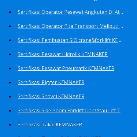
Sertifikasi Operator Pesawat Angkutan Di Atas Landasan Dan Di Atas Permukaan Meliputi Antara Lain Operator: Dump Truk KEMNAKER
Sertifikasi Operator Pita Transport Meliputi Operator Eskalator KEMNAKER
Sertifikasi Pembuatan SIO crane&forklift KEMNAKER
Sertifikasi Pesawat Hidrolik KEMNAKER
Sertifikasi Pesawat Pneumatik KEMNAKER
Sertifikasi Rigger KEMNAKER
Sertifikasi Shovel KEMNAKER
Sertifikasi Side Boom Forklift Dan/Atau Lift Truk KEMNAKER
Sertifikasi Takal KEMNAKER