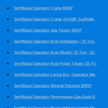
Sertifikasi Operator Crane BNSP
Sertifikasi Operator Crane, Forklift, Scaffolding/Scaffolder, Boiler, Rigger BNSP
Sertifikasi Operator Gas Tester BNSP
Sertifikasi Operator Kran Jembatan ( 25 Ton - 50 Ton - > 50 ) BNSP
Sertifikasi Operator Kran Mobil ( 25 Ton - 50 Ton - > 50 ) BNSP
Sertifikasi Operator Kran Putar Tetap ( 25 Ton - 50 Ton - > 50 ) BNSP
Sertifikasi Operator Lantai Bor, Operator Menara Bor, Juru Bor, Ahli Pengendali Pengeboran BNSP
Sertifikasi Operator Minyak Pelumas BNSP
Sertifikasi Operator Pemrosesan Gas Bumi BNSP
Sertifikasi Operator Pengambilan Contoh Minyak Bumi, Gas Bumi, Bbm- Bbn- Pelumas, Udara, Limbah, Air BNSP