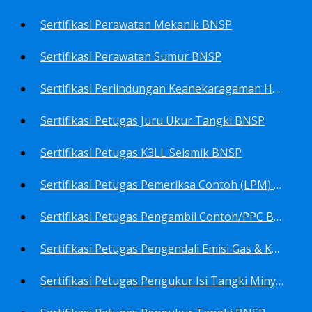
Sertifikasi Perawatan Mekanik BNSP
Sertifikasi Perawatan Sumur BNSP
Sertifikasi Perlindungan Keanekaragaman Hayati BNSP
Sertifikasi Petugas Juru Ukur Tangki BNSP
Sertifikasi Petugas K3LL Seismik BNSP
Sertifikasi Petugas Pemeriksa Contoh (LPM) Minyak Mentah BNSP
Sertifikasi Petugas Pengambil Contoh/PPC BNSP
Sertifikasi Petugas Pengendali Emisi Gas & Kebisingan Industri Migas BNSP
Sertifikasi Petugas Pengukur Isi Tangki Minyak Bumi dan Hasil Olahan BNSP