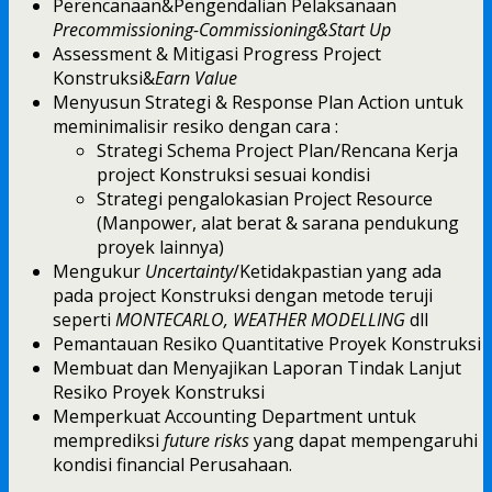
Perencanaan&Pengendalian Pelaksanaan
Precommissioning-Commissioning&Start Up
Assessment & Mitigasi Progress Project
Konstruksi&
Earn Value
Menyusun Strategi & Response Plan Action untuk
meminimalisir resiko dengan cara :
Strategi Schema Project Plan/Rencana Kerja
project Konstruksi sesuai kondisi
Strategi pengalokasian Project Resource
(Manpower, alat berat & sarana pendukung
proyek lainnya)
Mengukur
Uncertainty
/Ketidakpastian yang ada
pada project Konstruksi dengan metode teruji
seperti
MONTECARLO, WEATHER
MODELLING
dll
Pemantauan Resiko Quantitative Proyek Konstruksi
Membuat dan Menyajikan Laporan Tindak Lanjut
Resiko Proyek Konstruksi
Memperkuat Accounting Department untuk
memprediksi
future risks
yang dapat mempengaruhi
kondisi financial Perusahaan.