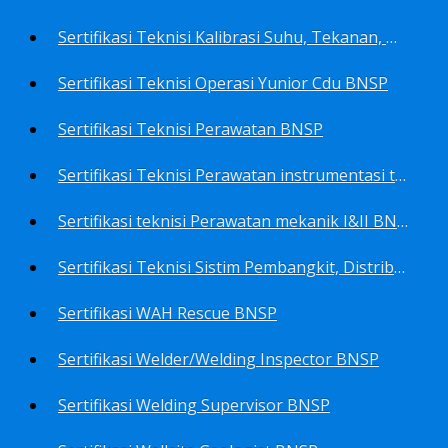
Sertifikasi Teknisi Kalibrasi Suhu, Tekanan, Densitas, Volume BNSP
Sertifikasi Teknisi Operasi Yunior Cdu BNSP
Sertifikasi Teknisi Perawatan BNSP
Sertifikasi Teknisi Perawatan instrumentasi tingkat I BNSP
Sertifikasi teknisi Perawatan mekanik I&II BNSP
Sertifikasi Teknisi Sistim Pembangkit, Distribusi, Utilitas BNSP
Sertifikasi WAH Rescue BNSP
Sertifikasi Welder/Welding Inspector BNSP
Sertifikasi Welding Supervisor BNSP