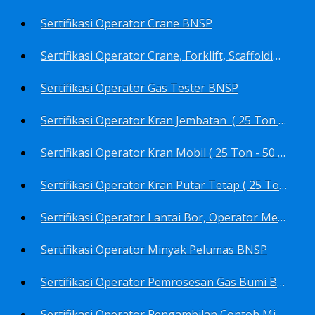
Sertifikasi Operator Crane BNSP
Sertifikasi Operator Crane, Forklift, Scaffolding/Scaffolder, Boiler, Rigger BNSP
Sertifikasi Operator Gas Tester BNSP
Sertifikasi Operator Kran Jembatan ( 25 Ton - 50 Ton - > 50 ) BNSP
Sertifikasi Operator Kran Mobil ( 25 Ton - 50 Ton - > 50 ) BNSP
Sertifikasi Operator Kran Putar Tetap ( 25 Ton - 50 Ton - > 50 ) BNSP
Sertifikasi Operator Lantai Bor, Operator Menara Bor, Juru Bor, Ahli Pengendali Pengeboran BNSP
Sertifikasi Operator Minyak Pelumas BNSP
Sertifikasi Operator Pemrosesan Gas Bumi BNSP
Sertifikasi Operator Pengambilan Contoh Minyak Bumi, Gas Bumi, Bbm- Bbn- Pelumas, Udara, Limbah, Air BNSP