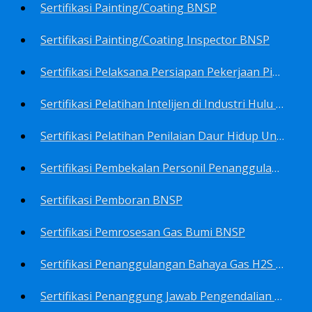
Sertifikasi Painting/Coating BNSP
Sertifikasi Painting/Coating Inspector BNSP
Sertifikasi Pelaksana Persiapan Pekerjaan Pims BNSP
Sertifikasi Pelatihan Intelijen di Industri Hulu Minyak dan Gas Bumi BNSP
Sertifikasi Pelatihan Penilaian Daur Hidup Untuk PROPER (Life Cycle Asssment) BNSP
Sertifikasi Pembekalan Personil Penanggulangan Pencemaran Tingkat On-Scene Commander (IMO Level 2) BNSP
Sertifikasi Pemboran BNSP
Sertifikasi Pemrosesan Gas Bumi BNSP
Sertifikasi Penanggulangan Bahaya Gas H2S BNSP
Sertifikasi Penanggung Jawab Pengendalian Pencemaran Udara BNSP