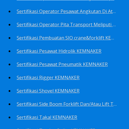
Sertifikasi Operator Pesawat Angkutan Di Atas Landasan Dan Di Atas Permukaan Meliputi Antara Lain Operator: Dump Truk KEMNAKER
Sertifikasi Operator Pita Transport Meliputi Operator Eskalator KEMNAKER
Sertifikasi Pembuatan SIO crane&forklift KEMNAKER
Sertifikasi Pesawat Hidrolik KEMNAKER
Sertifikasi Pesawat Pneumatik KEMNAKER
Sertifikasi Rigger KEMNAKER
Sertifikasi Shovel KEMNAKER
Sertifikasi Side Boom Forklift Dan/Atau Lift Truk KEMNAKER
Sertifikasi Takal KEMNAKER