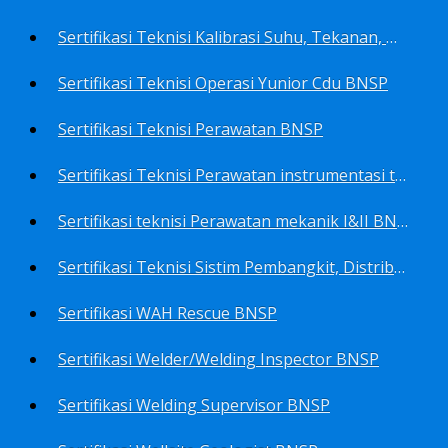
Sertifikasi Teknisi Kalibrasi Suhu, Tekanan, Densitas, Volume BNSP
Sertifikasi Teknisi Operasi Yunior Cdu BNSP
Sertifikasi Teknisi Perawatan BNSP
Sertifikasi Teknisi Perawatan instrumentasi tingkat I BNSP
Sertifikasi teknisi Perawatan mekanik I&II BNSP
Sertifikasi Teknisi Sistim Pembangkit, Distribusi, Utilitas BNSP
Sertifikasi WAH Rescue BNSP
Sertifikasi Welder/Welding Inspector BNSP
Sertifikasi Welding Supervisor BNSP