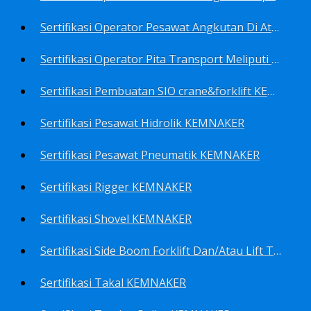
Sertifikasi Operator Pesawat Angkutan Di Atas Landasan Dan Di Atas Permukaan Meliputi Antara Lain Operator: Dump Truk KEMNAKER
Sertifikasi Operator Pita Transport Meliputi Operator Eskalator KEMNAKER
Sertifikasi Pembuatan SIO crane&forklift KEMNAKER
Sertifikasi Pesawat Hidrolik KEMNAKER
Sertifikasi Pesawat Pneumatik KEMNAKER
Sertifikasi Rigger KEMNAKER
Sertifikasi Shovel KEMNAKER
Sertifikasi Side Boom Forklift Dan/Atau Lift Truk KEMNAKER
Sertifikasi Takal KEMNAKER