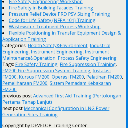
Fire Safety Engineering Workshop
Fire Safety in Building Facades Training
Pressure Relief Device PRD PSV Sizing Training
Code for Life Safety (NFPA 101) Training
Wastewater Treatment Process Workshop
Flexible Positioning in Transfer Equipment Design &
Application Training
Categories:
Health,Safety&Environment
,
Industrial
Engineering
,
Instrument Engineering
,
Instrument
Maintenance&Operation
,
Process Safety Engineering
Tags:
Fire Safety Training
,
Fire Suppression Training
,
FM200 Fire Suppression System Training
,
Instalasi
FM200
,
Kursus FM200
,
Operasi FM200
,
Pelatihan FM200
,
Pemeliharaan FM200
,
Sistem Pemadam Kebakaran
FM200
previous post
Advanced First Aid Training (Pertolongan
Pertama Tahap Lanjut)
next post
Mechanical Configuration in LNG Power
Generation Sites Training
Copyright by DEVELOP Training Center