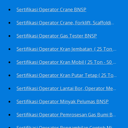
Sertifikasi Operator Crane BNSP
Sertifikasi Operator Crane, Forklift, Scaffolding/Scaffolder, Boiler, Rigger BNSP
Sertifikasi Operator Gas Tester BNSP
Sertifikasi Operator Kran Jembatan ( 25 Ton - 50 Ton - > 50 ) BNSP
Sertifikasi Operator Kran Mobil ( 25 Ton - 50 Ton - > 50 ) BNSP
Sertifikasi Operator Kran Putar Tetap ( 25 Ton - 50 Ton - > 50 ) BNSP
Sertifikasi Operator Lantai Bor, Operator Menara Bor, Juru Bor, Ahli Pengendali Pengeboran BNSP
Sertifikasi Operator Minyak Pelumas BNSP
Sertifikasi Operator Pemrosesan Gas Bumi BNSP
Sertifikasi Operator Pengambilan Contoh Minyak Bumi, Gas Bumi, Bbm- Bbn- Pelumas, Udara, Limbah, Air BNSP