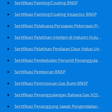
Sertifikasi Painting/Coating BNSP
Sertifikasi Painting/Coating Inspector BNSP
Sertifikasi Pelaksana Persiapan Pekerjaan Pims BNSP
Sertifikasi Pelatihan Intelijen di Industri Hulu Minyak dan Gas Bumi BNSP
Sertifikasi Pelatihan Penilaian Daur Hidup Untuk PROPER (Life Cycle Asssment) BNSP
Sertifikasi Pembekalan Personil Penanggulangan Pencemaran Tingkat On-Scene Commander (IMO Level 2) BNSP
Sertifikasi Pemboran BNSP
Sertifikasi Pemrosesan Gas Bumi BNSP
Sertifikasi Penanggulangan Bahaya Gas H2S BNSP
Sertifikasi Penanggung Jawab Pengendalian Pencemaran Udara BNSP