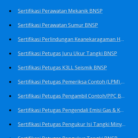
Sertifikasi Perawatan Mekanik BNSP
Sertifikasi Perawatan Sumur BNSP
Sertifikasi Perlindungan Keanekaragaman Hayati BNSP
Sertifikasi Petugas Juru Ukur Tangki BNSP
Sertifikasi Petugas K3LL Seismik BNSP
Sertifikasi Petugas Pemeriksa Contoh (LPM) Minyak Mentah BNSP
Sertifikasi Petugas Pengambil Contoh/PPC BNSP
Sertifikasi Petugas Pengendali Emisi Gas & Kebisingan Industri Migas BNSP
Sertifikasi Petugas Pengukur Isi Tangki Minyak Bumi dan Hasil Olahan BNSP