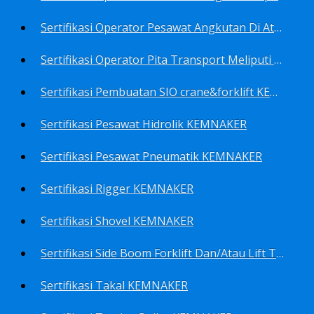
Sertifikasi Operator Pesawat Angkutan Di Atas Landasan Dan Di Atas Permukaan Meliputi Antara Lain Operator: Dump Truk KEMNAKER
Sertifikasi Operator Pita Transport Meliputi Operator Eskalator KEMNAKER
Sertifikasi Pembuatan SIO crane&forklift KEMNAKER
Sertifikasi Pesawat Hidrolik KEMNAKER
Sertifikasi Pesawat Pneumatik KEMNAKER
Sertifikasi Rigger KEMNAKER
Sertifikasi Shovel KEMNAKER
Sertifikasi Side Boom Forklift Dan/Atau Lift Truk KEMNAKER
Sertifikasi Takal KEMNAKER