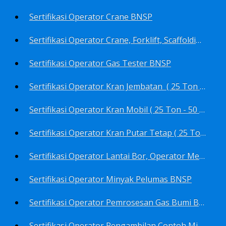
Sertifikasi Operator Crane BNSP
Sertifikasi Operator Crane, Forklift, Scaffolding/Scaffolder, Boiler, Rigger BNSP
Sertifikasi Operator Gas Tester BNSP
Sertifikasi Operator Kran Jembatan ( 25 Ton - 50 Ton - > 50 ) BNSP
Sertifikasi Operator Kran Mobil ( 25 Ton - 50 Ton - > 50 ) BNSP
Sertifikasi Operator Kran Putar Tetap ( 25 Ton - 50 Ton - > 50 ) BNSP
Sertifikasi Operator Lantai Bor, Operator Menara Bor, Juru Bor, Ahli Pengendali Pengeboran BNSP
Sertifikasi Operator Minyak Pelumas BNSP
Sertifikasi Operator Pemrosesan Gas Bumi BNSP
Sertifikasi Operator Pengambilan Contoh Minyak Bumi, Gas Bumi, Bbm- Bbn- Pelumas, Udara, Limbah, Air BNSP