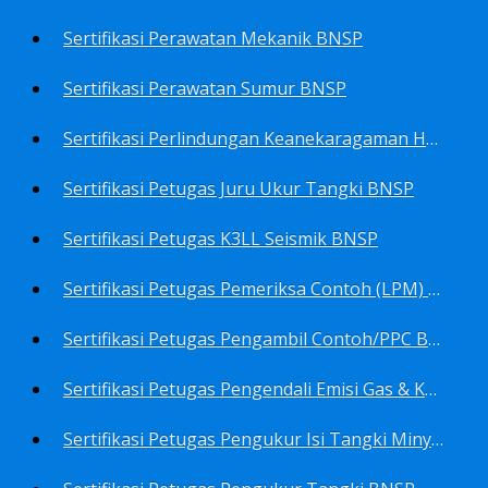
Sertifikasi Perawatan Mekanik BNSP
Sertifikasi Perawatan Sumur BNSP
Sertifikasi Perlindungan Keanekaragaman Hayati BNSP
Sertifikasi Petugas Juru Ukur Tangki BNSP
Sertifikasi Petugas K3LL Seismik BNSP
Sertifikasi Petugas Pemeriksa Contoh (LPM) Minyak Mentah BNSP
Sertifikasi Petugas Pengambil Contoh/PPC BNSP
Sertifikasi Petugas Pengendali Emisi Gas & Kebisingan Industri Migas BNSP
Sertifikasi Petugas Pengukur Isi Tangki Minyak Bumi dan Hasil Olahan BNSP