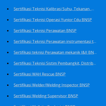
Sertifikasi Teknisi Kalibrasi Suhu, Tekanan, Densitas, Volume BNSP
Sertifikasi Teknisi Operasi Yunior Cdu BNSP
Sertifikasi Teknisi Perawatan BNSP
Sertifikasi Teknisi Perawatan instrumentasi tingkat I BNSP
Sertifikasi teknisi Perawatan mekanik I&II BNSP
Sertifikasi Teknisi Sistim Pembangkit, Distribusi, Utilitas BNSP
Sertifikasi WAH Rescue BNSP
Sertifikasi Welder/Welding Inspector BNSP
Sertifikasi Welding Supervisor BNSP