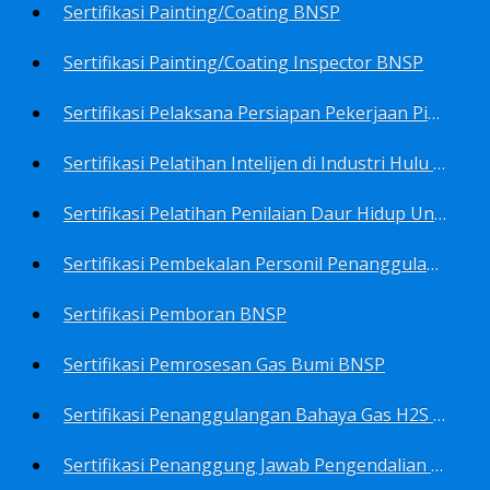
Sertifikasi Painting/Coating BNSP
Sertifikasi Painting/Coating Inspector BNSP
Sertifikasi Pelaksana Persiapan Pekerjaan Pims BNSP
Sertifikasi Pelatihan Intelijen di Industri Hulu Minyak dan Gas Bumi BNSP
Sertifikasi Pelatihan Penilaian Daur Hidup Untuk PROPER (Life Cycle Asssment) BNSP
Sertifikasi Pembekalan Personil Penanggulangan Pencemaran Tingkat On-Scene Commander (IMO Level 2) BNSP
Sertifikasi Pemboran BNSP
Sertifikasi Pemrosesan Gas Bumi BNSP
Sertifikasi Penanggulangan Bahaya Gas H2S BNSP
Sertifikasi Penanggung Jawab Pengendalian Pencemaran Udara BNSP