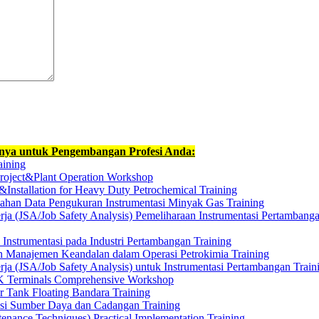
nnya untuk Pengembangan Profesi Anda:
aining
Project&Plant Operation Workshop
&Installation for Heavy Duty Petrochemical Training
han Data Pengukuran Instrumentasi Minyak Gas Training
rja (JSA/Job Safety Analysis) Pemeliharaan Instrumentasi Pertambang
nstrumentasi pada Industri Pertambangan Training
an Manajemen Keandalan dalam Operasi Petrokimia Training
rja (JSA/Job Safety Analysis) untuk Instrumentasi Pertambangan Train
K Terminals Comprehensive Workshop
 Tank Floating Bandara Training
asi Sumber Daya dan Cadangan Training
enance Techniques) Practical Implementation Training