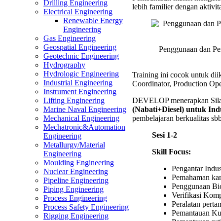
Drilling Engineering
lebih familier dengan aktivit
Biodies
Electrical Engineering
B35
Renewable Energy
(Nabat
Engineering
untuk
Gas Engineering
Industr
Geospatial Engineering
Penggunaan dan Pe
Pertam
Geotechnic Engineering
Trainin
Hydrography
Hydrologic Engineering
Training ini cocok untuk dii
Industrial Engineering
Coordinator, Production Op
Instrument Engineering
DEVELOP menerapkan Sil
Lifting Engineering
(Nabati+Diesel) untuk In
Marine Naval Engineering
pembelajaran berkualitas sbb
Mechanical Engineering
Mechatronic&Automation
Sesi 1-2
Engineering
Metallurgy/Material
Skill Focus:
Engineering
Moulding Engineering
Pengantar Indu
Nuclear Engineering
Pemahaman kara
Pipeline Engineering
Penggunaan Bio
Piping Engineering
Verifikasi Kompa
Process Engineering
Peralatan pert
Process Safety Engineering
Pemantauan Kua
Rigging Engineering