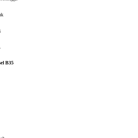
k
,
el B35