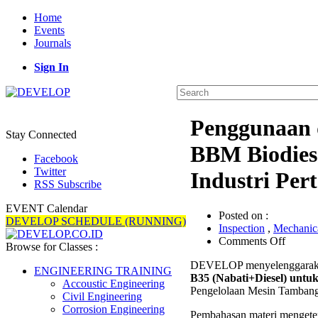
Home
Events
Journals
Sign In
Penggunaan 
Stay Connected
BBM Biodiese
Facebook
Twitter
Industri Per
RSS Subscribe
EVENT Calendar
Posted on :
DEVELOP SCHEDULE (RUNNING)
Inspection
,
Mechanica
on
Comments Off
Browse for Classes :
Penggu
DEVELOP menyelenggarak
dan
ENGINEERING TRAINING
B35 (Nabati+Diesel) untu
Perawa
Accoustic Engineering
Pengelolaan Mesin Tamban
Equipm
Civil Engineering
dengan
Corrosion Engineering
Pembahasan materi mengeten
BBM