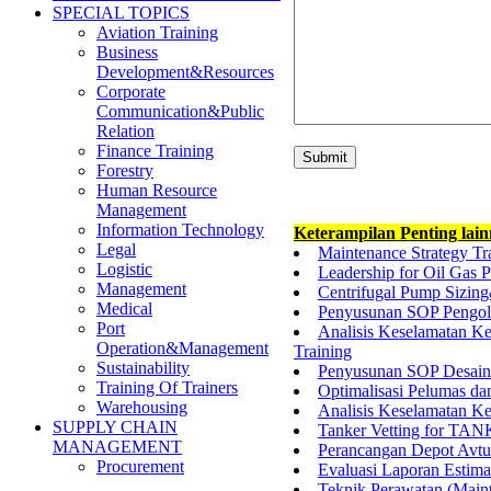
SPECIAL TOPICS
Aviation Training
Business
Development&Resources
Corporate
Communication&Public
Relation
Finance Training
Forestry
Human Resource
Management
Information Technology
Keterampilan Penting lai
Legal
Maintenance Strategy Tr
Logistic
Leadership for Oil Gas 
Management
Centrifugal Pump Sizing
Medical
Penyusunan SOP Pengola
Port
Analisis Keselamatan Ke
Operation&Management
Training
Sustainability
Penyusunan SOP Desain I
Training Of Trainers
Optimalisasi Pelumas d
Warehousing
Analisis Keselamatan Ke
SUPPLY CHAIN
Tanker Vetting for TAN
MANAGEMENT
Perancangan Depot Avtur
Procurement
Evaluasi Laporan Estim
Teknik Perawatan (Maint