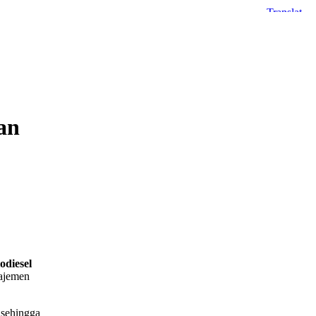
an
diesel
ajemen
 sehingga