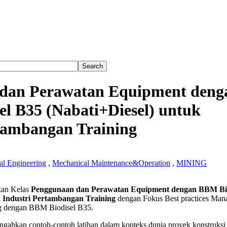
dan Perawatan Equipment deng
l B35 (Nabati+Diesel) untuk
tambangan Training
l Engineering
,
Mechanical Maintenance&Operation
,
MINING
naan
an Kelas
Penggunaan dan Perawatan Equipment dengan BBM Bio
k Industri Pertambangan Training
dengan Fokus Best practices Man
tan
g dengan BBM Biodisel B35.
ent
gahkan contoh-contoh latihan dalam konteks dunia proyek konstruksi