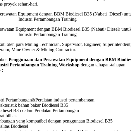
as proyek sehari-hari.
el
i+Diesel)
i
rawatan Equipment dengan BBM Biodiesel B35 (Nabati+Diesel) untu
bangan
Industri Pertambangan Training
g
kuti oleh para Mining Technician, Supervisor, Engineer, Superintendent
erator, Mine Owner & Mining Contractor.
abus
Penggunaan dan Perawatan Equipment dengan BBM Biodies
dustri Pertambangan Training Workshop
dengan tahapan-tahapan
 :
stri Pertambangan&Peralatan industri pertambangan
kteristik bahan bakar Biodiesel B35
diesel B35 dalam Peralatan Pertambangan
tibilitas
ambangan yang kompatibel dengan penggunaan Biodiesel B35
litas Biodiesel