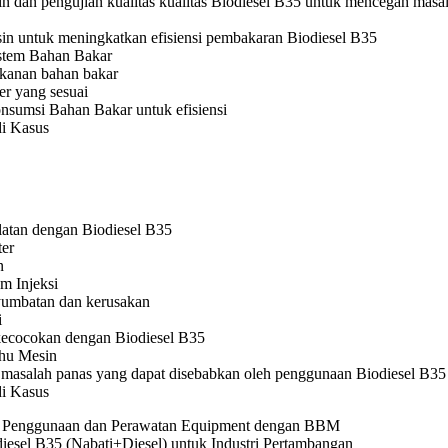
n dan pengujian kualitas kualitas Biodiesel B35 untuk mencegah masa
n untuk meningkatkan efisiensi pembakaran Biodiesel B35
stem Bahan Bakar
kanan bahan bakar
ter yang sesuai
sumsi Bahan Bakar untuk efisiensi
di Kasus
latan dengan Biodiesel B35
ter
n
m Injeksi
umbatan dan kerusakan
i
ecocokan dengan Biodiesel B35
hu Mesin
i masalah panas yang dapat disebabkan oleh penggunaan Biodiesel B35
di Kasus