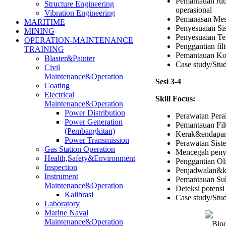
Pemantauan ruti
Structure Engineering
operasional
Vibration Engineering
Pemanasan Mesi
MARITIME
Penyesuaian Si
MINING
Penyesuaian Te
OPERATION-MAINTENANCE
Penggantian fil
TRAINING
Pemantauan Kon
Blaster&Painter
Case study/Stu
Civil
Maintenance&Operation
Sesi 3-4
Coating
Electrical
Skill Focus:
Maintenance&Operation
Power Distribution
Perawatan Pera
Power Generation
Pemantauan Fil
(Pembangkitan)
Kerak&endapa
Power Transmission
Perawatan Siste
Gas Station Operation
Mencegah peny
Health,Safety&Environment
Penggantian Ol
Inspection
Penjadwalan&k
Instrument
Pemantauan Su
Maintenance&Operation
Deteksi potens
Kalibrasi
Case study/Stu
Laboratory
Marine Naval
Maintenance&Operation