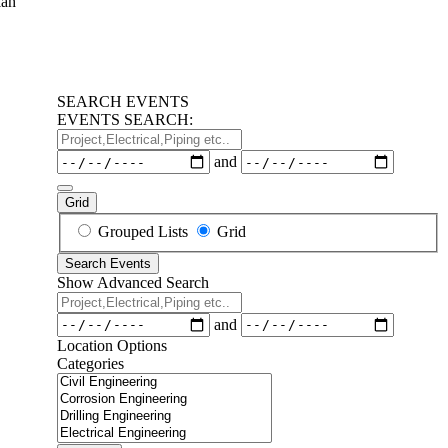
lah
SEARCH EVENTS
EVENTS SEARCH:
Project,Electrical,Piping
etc..
Dates
and
Grid
Search
Grouped Lists
Grid
Results
Search Events
View
Show Advanced Search
Type
Project,Electrical,Piping
etc..
Dates
and
Location Options
Categories
Categories