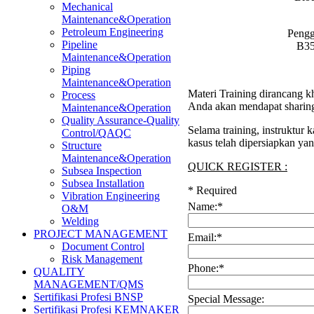
Mechanical
Maintenance&Operation
Petroleum Engineering
Pengg
Pipeline
B35
Maintenance&Operation
Piping
Maintenance&Operation
Materi Training dirancang k
Process
Anda akan mendapat sharing 
Maintenance&Operation
Quality Assurance-Quality
Selama training, instruktur
Control/QAQC
kasus telah dipersiapkan ya
Structure
Maintenance&Operation
QUICK REGISTER :
Subsea Inspection
Subsea Installation
*
Required
Vibration Engineering
Name:
*
O&M
Welding
PROJECT MANAGEMENT
Email:
*
Document Control
Risk Management
Phone:
*
QUALITY
MANAGEMENT/QMS
Sertifikasi Profesi BNSP
Special Message:
Sertifikasi Profesi KEMNAKER