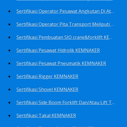
Sertifikasi Operator Pesawat Angkutan Di Atas Landasan Dan Di Atas Permukaan Meliputi Antara Lain Operator: Dump Truk KEMNAKER
Sertifikasi Operator Pita Transport Meliputi Operator Eskalator KEMNAKER
Sertifikasi Pembuatan SIO crane&forklift KEMNAKER
Sertifikasi Pesawat Hidrolik KEMNAKER
Sertifikasi Pesawat Pneumatik KEMNAKER
Sertifikasi Rigger KEMNAKER
Sertifikasi Shovel KEMNAKER
Sertifikasi Side Boom Forklift Dan/Atau Lift Truk KEMNAKER
Sertifikasi Takal KEMNAKER