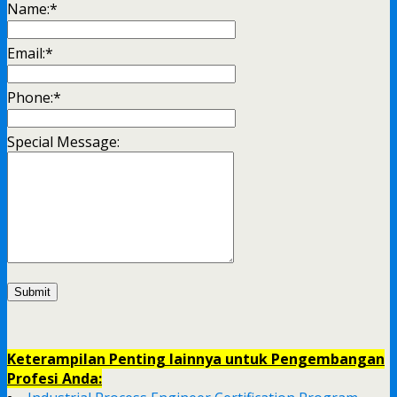
Name:
*
Email:
*
Phone:
*
Special Message:
Keterampilan Penting lainnya untuk Pengembangan
Profesi Anda: