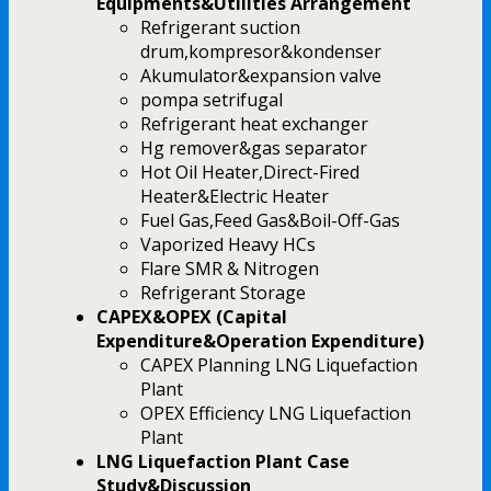
Equipments&Utilities Arrangement
Refrigerant suction
drum,kompresor&kondenser
Akumulator&expansion valve
pompa setrifugal
Refrigerant heat exchanger
Hg remover&gas separator
Hot Oil Heater,Direct-Fired
Heater&Electric Heater
Fuel Gas,Feed Gas&Boil-Off-Gas
Vaporized Heavy HCs
Flare SMR & Nitrogen
Refrigerant Storage
CAPEX&OPEX (Capital
Expenditure&Operation Expenditure)
CAPEX Planning LNG Liquefaction
Plant
OPEX Efficiency LNG Liquefaction
Plant
LNG Liquefaction Plant Case
Study&Discussion