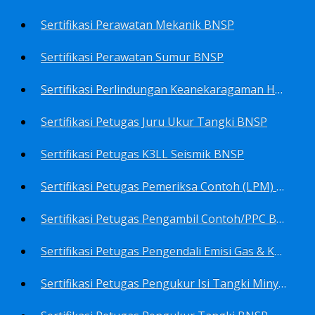
Sertifikasi Perawatan Mekanik BNSP
Sertifikasi Perawatan Sumur BNSP
Sertifikasi Perlindungan Keanekaragaman Hayati BNSP
Sertifikasi Petugas Juru Ukur Tangki BNSP
Sertifikasi Petugas K3LL Seismik BNSP
Sertifikasi Petugas Pemeriksa Contoh (LPM) Minyak Mentah BNSP
Sertifikasi Petugas Pengambil Contoh/PPC BNSP
Sertifikasi Petugas Pengendali Emisi Gas & Kebisingan Industri Migas BNSP
Sertifikasi Petugas Pengukur Isi Tangki Minyak Bumi dan Hasil Olahan BNSP