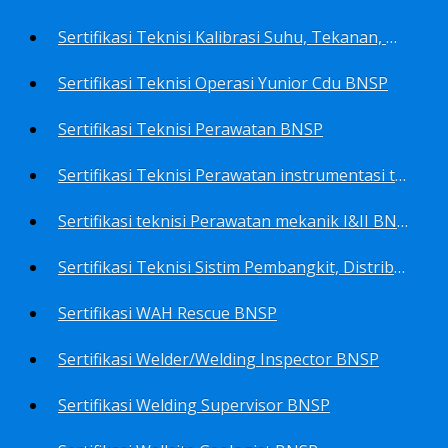
Sertifikasi Teknisi Kalibrasi Suhu, Tekanan, Densitas, Volume BNSP
Sertifikasi Teknisi Operasi Yunior Cdu BNSP
Sertifikasi Teknisi Perawatan BNSP
Sertifikasi Teknisi Perawatan instrumentasi tingkat I BNSP
Sertifikasi teknisi Perawatan mekanik I&II BNSP
Sertifikasi Teknisi Sistim Pembangkit, Distribusi, Utilitas BNSP
Sertifikasi WAH Rescue BNSP
Sertifikasi Welder/Welding Inspector BNSP
Sertifikasi Welding Supervisor BNSP