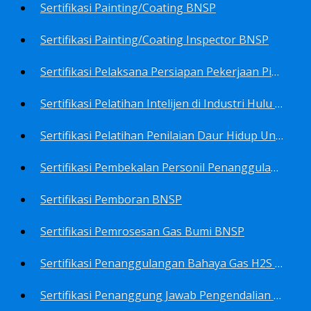
Sertifikasi Painting/Coating BNSP
Sertifikasi Painting/Coating Inspector BNSP
Sertifikasi Pelaksana Persiapan Pekerjaan Pims BNSP
Sertifikasi Pelatihan Intelijen di Industri Hulu Minyak dan Gas Bumi BNSP
Sertifikasi Pelatihan Penilaian Daur Hidup Untuk PROPER (Life Cycle Asssment) BNSP
Sertifikasi Pembekalan Personil Penanggulangan Pencemaran Tingkat On-Scene Commander (IMO Level 2) BNSP
Sertifikasi Pemboran BNSP
Sertifikasi Pemrosesan Gas Bumi BNSP
Sertifikasi Penanggulangan Bahaya Gas H2S BNSP
Sertifikasi Penanggung Jawab Pengendalian Pencemaran Udara BNSP