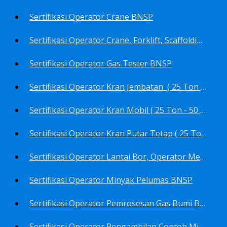
Sertifikasi Operator Crane BNSP
Sertifikasi Operator Crane, Forklift, Scaffolding/Scaffolder, Boiler, Rigger BNSP
Sertifikasi Operator Gas Tester BNSP
Sertifikasi Operator Kran Jembatan ( 25 Ton - 50 Ton - > 50 ) BNSP
Sertifikasi Operator Kran Mobil ( 25 Ton - 50 Ton - > 50 ) BNSP
Sertifikasi Operator Kran Putar Tetap ( 25 Ton - 50 Ton - > 50 ) BNSP
Sertifikasi Operator Lantai Bor, Operator Menara Bor, Juru Bor, Ahli Pengendali Pengeboran BNSP
Sertifikasi Operator Minyak Pelumas BNSP
Sertifikasi Operator Pemrosesan Gas Bumi BNSP
Sertifikasi Operator Pengambilan Contoh Minyak Bumi, Gas Bumi, Bbm- Bbn- Pelumas, Udara, Limbah, Air BNSP