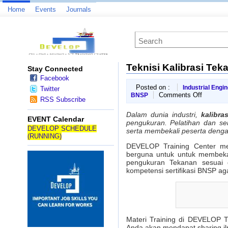
Home
Events
Journals
Teknisi Kalibrasi Tek
Stay Connected
Facebook
Posted on :
Industrial Engi
Twitter
on
Comments Off
BNSP
RSS Subscribe
Teknisi
Kalibrasi
Dalam dunia industri,
kalibra
Tekanan
EVENT Calendar
pengukuran. Pelatihan dan ser
Training&
DEVELOP SCHEDULE
serta membekali peserta dengan
(BNSP)
(RUNNING)
DEVELOP Training Center m
berguna untuk untuk membekal
pengukuran Tekanan sesuai d
kompetensi sertifikasi BNSP ag
Materi Training di DEVELOP Tr
Anda akan mendapat sharing il