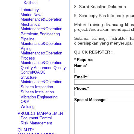
Kalibrasi
8. Surat Keaslian Dokumen
Laboratory
Marine Naval
9. Scancopy Pas foto backgrou
Maintenance&Operation
Mechanical
Materi Training dirancang kh
Maintenance&Operation
project. Anda akan mendapat sh
Petroleum Engineering
Selama training, instruktur
Pipeline
dipersiapkan yang menyerupai 
Maintenance&Operation
Piping
QUICK REGISTER :
Maintenance&Operation
Process
*
Required
Maintenance&Operation
Name:
*
Quality Assurance-Quality
Control/QAQC
Email:
*
Structure
Maintenance&Operation
Subsea Inspection
Phone:
*
Subsea Installation
Vibration Engineering
Special Message:
O&M
Welding
PROJECT MANAGEMENT
Document Control
Risk Management
QUALITY