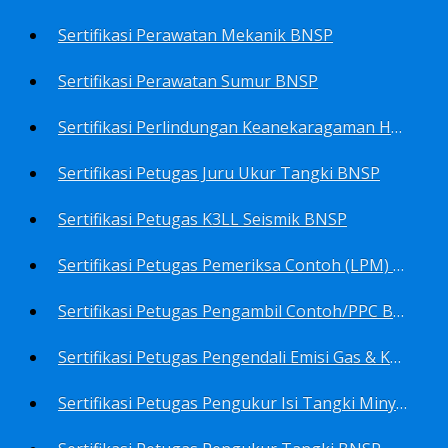
Sertifikasi Perawatan Mekanik BNSP
Sertifikasi Perawatan Sumur BNSP
Sertifikasi Perlindungan Keanekaragaman Hayati BNSP
Sertifikasi Petugas Juru Ukur Tangki BNSP
Sertifikasi Petugas K3LL Seismik BNSP
Sertifikasi Petugas Pemeriksa Contoh (LPM) Minyak Mentah BNSP
Sertifikasi Petugas Pengambil Contoh/PPC BNSP
Sertifikasi Petugas Pengendali Emisi Gas & Kebisingan Industri Migas BNSP
Sertifikasi Petugas Pengukur Isi Tangki Minyak Bumi dan Hasil Olahan BNSP