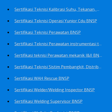
Sertifikasi Teknisi Kalibrasi Suhu, Tekanan, Densitas, Volume BNSP
Sertifikasi Teknisi Operasi Yunior Cdu BNSP
Sertifikasi Teknisi Perawatan BNSP
Sertifikasi Teknisi Perawatan instrumentasi tingkat I BNSP
Sertifikasi teknisi Perawatan mekanik I&II BNSP
Sertifikasi Teknisi Sistim Pembangkit, Distribusi, Utilitas BNSP
Sertifikasi WAH Rescue BNSP
Sertifikasi Welder/Welding Inspector BNSP
Sertifikasi Welding Supervisor BNSP