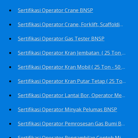
Sertifikasi Operator Crane BNSP
Sertifikasi Operator Crane, Forklift, Scaffolding/Scaffolder, Boiler, Rigger BNSP
Sertifikasi Operator Gas Tester BNSP
Sertifikasi Operator Kran Jembatan ( 25 Ton - 50 Ton - > 50 ) BNSP
Sertifikasi Operator Kran Mobil ( 25 Ton - 50 Ton - > 50 ) BNSP
Sertifikasi Operator Kran Putar Tetap ( 25 Ton - 50 Ton - > 50 ) BNSP
Sertifikasi Operator Lantai Bor, Operator Menara Bor, Juru Bor, Ahli Pengendali Pengeboran BNSP
Sertifikasi Operator Minyak Pelumas BNSP
Sertifikasi Operator Pemrosesan Gas Bumi BNSP
Sertifikasi Operator Pengambilan Contoh Minyak Bumi, Gas Bumi, Bbm- Bbn- Pelumas, Udara, Limbah, Air BNSP