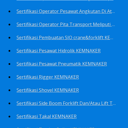
Sertifikasi Operator Pesawat Angkutan Di Atas Landasan Dan Di Atas Permukaan Meliputi Antara Lain Operator: Dump Truk KEMNAKER
Sertifikasi Operator Pita Transport Meliputi Operator Eskalator KEMNAKER
Sertifikasi Pembuatan SIO crane&forklift KEMNAKER
Sertifikasi Pesawat Hidrolik KEMNAKER
Sertifikasi Pesawat Pneumatik KEMNAKER
Sertifikasi Rigger KEMNAKER
Sertifikasi Shovel KEMNAKER
Sertifikasi Side Boom Forklift Dan/Atau Lift Truk KEMNAKER
Sertifikasi Takal KEMNAKER