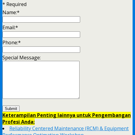
*
Required
Name:
*
Email:
*
Phone:
*
Special Message:
Keterampilan Penting lainnya untuk Pengembangan
Profesi Anda:
Reliability Centered Maintenance (RCM) & Equipment
Performance Optimation Workshop