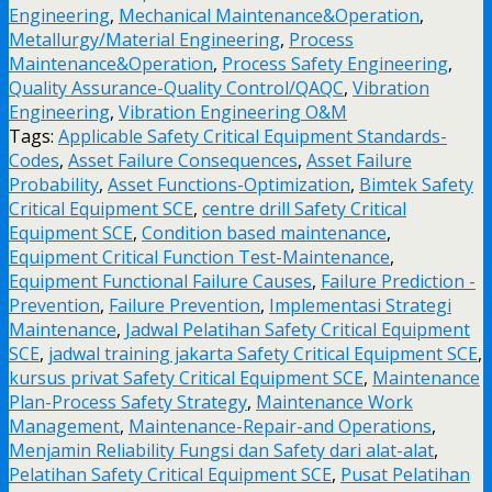
Engineering
,
Mechanical Maintenance&Operation
,
Metallurgy/Material Engineering
,
Process
Maintenance&Operation
,
Process Safety Engineering
,
Quality Assurance-Quality Control/QAQC
,
Vibration
Engineering
,
Vibration Engineering O&M
Tags:
Applicable Safety Critical Equipment Standards-
Codes
,
Asset Failure Consequences
,
Asset Failure
Probability
,
Asset Functions-Optimization
,
Bimtek Safety
Critical Equipment SCE
,
centre drill Safety Critical
Equipment SCE
,
Condition based maintenance
,
Equipment Critical Function Test-Maintenance
,
Equipment Functional Failure Causes
,
Failure Prediction -
Prevention
,
Failure Prevention
,
Implementasi Strategi
Maintenance
,
Jadwal Pelatihan Safety Critical Equipment
SCE
,
jadwal training jakarta Safety Critical Equipment SCE
,
kursus privat Safety Critical Equipment SCE
,
Maintenance
Plan-Process Safety Strategy
,
Maintenance Work
Management
,
Maintenance-Repair-and Operations
,
Menjamin Reliability Fungsi dan Safety dari alat-alat
,
Pelatihan Safety Critical Equipment SCE
,
Pusat Pelatihan