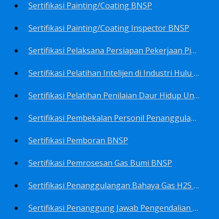
Sertifikasi Painting/Coating BNSP
Sertifikasi Painting/Coating Inspector BNSP
Sertifikasi Pelaksana Persiapan Pekerjaan Pims BNSP
Sertifikasi Pelatihan Intelijen di Industri Hulu Minyak dan Gas Bumi BNSP
Sertifikasi Pelatihan Penilaian Daur Hidup Untuk PROPER (Life Cycle Asssment) BNSP
Sertifikasi Pembekalan Personil Penanggulangan Pencemaran Tingkat On-Scene Commander (IMO Level 2) BNSP
Sertifikasi Pemboran BNSP
Sertifikasi Pemrosesan Gas Bumi BNSP
Sertifikasi Penanggulangan Bahaya Gas H2S BNSP
Sertifikasi Penanggung Jawab Pengendalian Pencemaran Udara BNSP