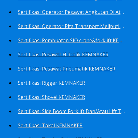
Sertifikasi Operator Pesawat Angkutan Di Atas Landasan Dan Di Atas Permukaan Meliputi Antara Lain Operator: Dump Truk KEMNAKER
Sertifikasi Operator Pita Transport Meliputi Operator Eskalator KEMNAKER
Sertifikasi Pembuatan SIO crane&forklift KEMNAKER
Sertifikasi Pesawat Hidrolik KEMNAKER
Sertifikasi Pesawat Pneumatik KEMNAKER
Sertifikasi Rigger KEMNAKER
Sertifikasi Shovel KEMNAKER
Sertifikasi Side Boom Forklift Dan/Atau Lift Truk KEMNAKER
Sertifikasi Takal KEMNAKER