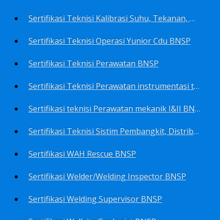
Sertifikasi Teknisi Kalibrasi Suhu, Tekanan, Densitas, Volume BNSP
Sertifikasi Teknisi Operasi Yunior Cdu BNSP
Sertifikasi Teknisi Perawatan BNSP
Sertifikasi Teknisi Perawatan instrumentasi tingkat I BNSP
Sertifikasi teknisi Perawatan mekanik I&II BNSP
Sertifikasi Teknisi Sistim Pembangkit, Distribusi, Utilitas BNSP
Sertifikasi WAH Rescue BNSP
Sertifikasi Welder/Welding Inspector BNSP
Sertifikasi Welding Supervisor BNSP