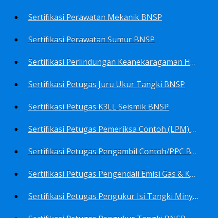
Sertifikasi Perawatan Mekanik BNSP
Sertifikasi Perawatan Sumur BNSP
Sertifikasi Perlindungan Keanekaragaman Hayati BNSP
Sertifikasi Petugas Juru Ukur Tangki BNSP
Sertifikasi Petugas K3LL Seismik BNSP
Sertifikasi Petugas Pemeriksa Contoh (LPM) Minyak Mentah BNSP
Sertifikasi Petugas Pengambil Contoh/PPC BNSP
Sertifikasi Petugas Pengendali Emisi Gas & Kebisingan Industri Migas BNSP
Sertifikasi Petugas Pengukur Isi Tangki Minyak Bumi dan Hasil Olahan BNSP