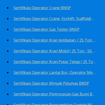
Sertifikasi Operator Crane BNSP
Sertifikasi Operator Crane, Forklift, Scaffolding/Scaffolder, Boiler, Rigger BNSP
Sertifikasi Operator Gas Tester BNSP
Sertifikasi Operator Kran Jembatan ( 25 Ton - 50 Ton - > 50 ) BNSP
Sertifikasi Operator Kran Mobil ( 25 Ton - 50 Ton - > 50 ) BNSP
Sertifikasi Operator Kran Putar Tetap ( 25 Ton - 50 Ton - > 50 ) BNSP
Sertifikasi Operator Lantai Bor, Operator Menara Bor, Juru Bor, Ahli Pengendali Pengeboran BNSP
Sertifikasi Operator Minyak Pelumas BNSP
Sertifikasi Operator Pemrosesan Gas Bumi BNSP
Sertifikasi Operator Pengambilan Contoh Minyak Bumi, Gas Bumi, Bbm- Bbn- Pelumas, Udara, Limbah, Air BNSP