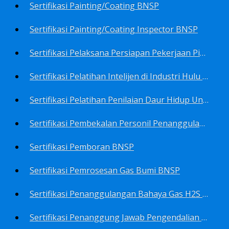
Sertifikasi Painting/Coating BNSP
Sertifikasi Painting/Coating Inspector BNSP
Sertifikasi Pelaksana Persiapan Pekerjaan Pims BNSP
Sertifikasi Pelatihan Intelijen di Industri Hulu Minyak dan Gas Bumi BNSP
Sertifikasi Pelatihan Penilaian Daur Hidup Untuk PROPER (Life Cycle Asssment) BNSP
Sertifikasi Pembekalan Personil Penanggulangan Pencemaran Tingkat On-Scene Commander (IMO Level 2) BNSP
Sertifikasi Pemboran BNSP
Sertifikasi Pemrosesan Gas Bumi BNSP
Sertifikasi Penanggulangan Bahaya Gas H2S BNSP
Sertifikasi Penanggung Jawab Pengendalian Pencemaran Udara BNSP