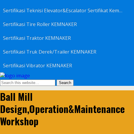
Sertifikasi Teknisi Elevator&Escalator Sertifikat Kemenaker KEMNAKER
Sertifikasi Tire Roller KEMNAKER
Sertifikasi Traktor KEMNAKER
Sertifikasi Truk Derek/Trailer KEMNAKER
Sertifikasi Vibrator KEMNAKER
Ball Mill
Design,Operation&Maintenance
Workshop