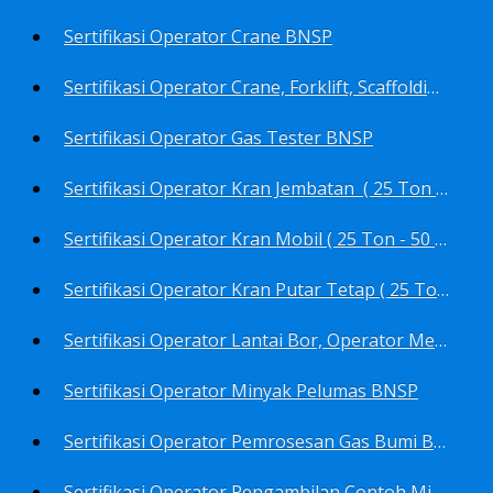
Sertifikasi Operator Crane BNSP
Sertifikasi Operator Crane, Forklift, Scaffolding/Scaffolder, Boiler, Rigger BNSP
Sertifikasi Operator Gas Tester BNSP
Sertifikasi Operator Kran Jembatan ( 25 Ton - 50 Ton - > 50 ) BNSP
Sertifikasi Operator Kran Mobil ( 25 Ton - 50 Ton - > 50 ) BNSP
Sertifikasi Operator Kran Putar Tetap ( 25 Ton - 50 Ton - > 50 ) BNSP
Sertifikasi Operator Lantai Bor, Operator Menara Bor, Juru Bor, Ahli Pengendali Pengeboran BNSP
Sertifikasi Operator Minyak Pelumas BNSP
Sertifikasi Operator Pemrosesan Gas Bumi BNSP
Sertifikasi Operator Pengambilan Contoh Minyak Bumi, Gas Bumi, Bbm- Bbn- Pelumas, Udara, Limbah, Air BNSP