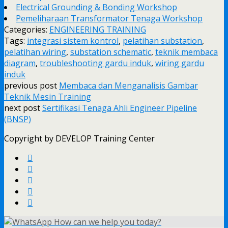
Electrical Grounding & Bonding Workshop
Pemeliharaan Transformator Tenaga Workshop
Categories:
ENGINEERING TRAINING
Tags:
integrasi sistem kontrol
,
pelatihan substation
,
pelatihan wiring
,
substation schematic
,
teknik membaca
diagram
,
troubleshooting gardu induk
,
wiring gardu
induk
previous post
Membaca dan Menganalisis Gambar
Teknik Mesin Training
next post
Sertifikasi Tenaga Ahli Engineer Pipeline
(BNSP)
Copyright by DEVELOP Training Center
How can we help you today?