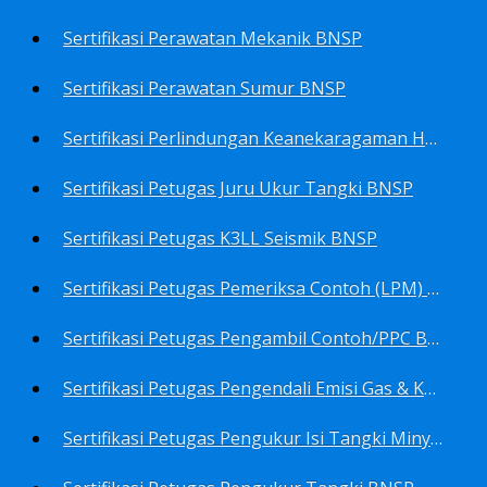
Sertifikasi Perawatan Mekanik BNSP
Sertifikasi Perawatan Sumur BNSP
Sertifikasi Perlindungan Keanekaragaman Hayati BNSP
Sertifikasi Petugas Juru Ukur Tangki BNSP
Sertifikasi Petugas K3LL Seismik BNSP
Sertifikasi Petugas Pemeriksa Contoh (LPM) Minyak Mentah BNSP
Sertifikasi Petugas Pengambil Contoh/PPC BNSP
Sertifikasi Petugas Pengendali Emisi Gas & Kebisingan Industri Migas BNSP
Sertifikasi Petugas Pengukur Isi Tangki Minyak Bumi dan Hasil Olahan BNSP