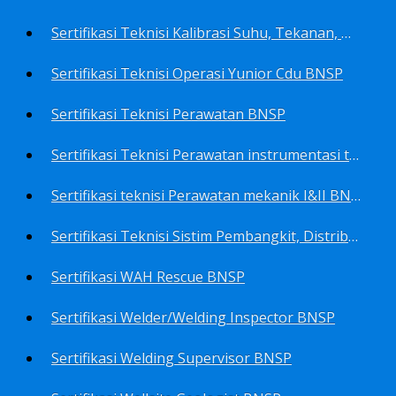
Sertifikasi Teknisi Kalibrasi Suhu, Tekanan, Densitas, Volume BNSP
Sertifikasi Teknisi Operasi Yunior Cdu BNSP
Sertifikasi Teknisi Perawatan BNSP
Sertifikasi Teknisi Perawatan instrumentasi tingkat I BNSP
Sertifikasi teknisi Perawatan mekanik I&II BNSP
Sertifikasi Teknisi Sistim Pembangkit, Distribusi, Utilitas BNSP
Sertifikasi WAH Rescue BNSP
Sertifikasi Welder/Welding Inspector BNSP
Sertifikasi Welding Supervisor BNSP