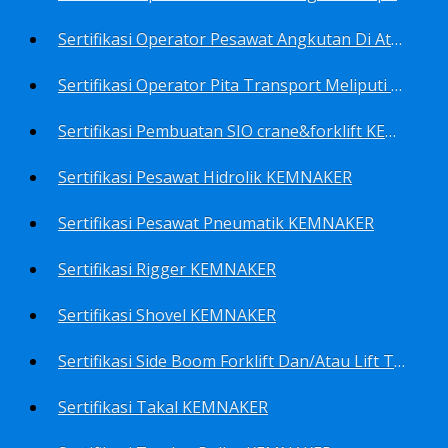
Sertifikasi Operator Pesawat Angkutan Di Atas Landasan Dan Di Atas Permukaan Meliputi Antara Lain Operator: Dump Truk KEMNAKER
Sertifikasi Operator Pita Transport Meliputi Operator Eskalator KEMNAKER
Sertifikasi Pembuatan SIO crane&forklift KEMNAKER
Sertifikasi Pesawat Hidrolik KEMNAKER
Sertifikasi Pesawat Pneumatik KEMNAKER
Sertifikasi Rigger KEMNAKER
Sertifikasi Shovel KEMNAKER
Sertifikasi Side Boom Forklift Dan/Atau Lift Truk KEMNAKER
Sertifikasi Takal KEMNAKER