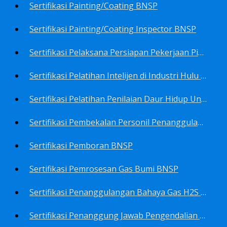
Sertifikasi Painting/Coating BNSP
Sertifikasi Painting/Coating Inspector BNSP
Sertifikasi Pelaksana Persiapan Pekerjaan Pims BNSP
Sertifikasi Pelatihan Intelijen di Industri Hulu Minyak dan Gas Bumi BNSP
Sertifikasi Pelatihan Penilaian Daur Hidup Untuk PROPER (Life Cycle Asssment) BNSP
Sertifikasi Pembekalan Personil Penanggulangan Pencemaran Tingkat On-Scene Commander (IMO Level 2) BNSP
Sertifikasi Pemboran BNSP
Sertifikasi Pemrosesan Gas Bumi BNSP
Sertifikasi Penanggulangan Bahaya Gas H2S BNSP
Sertifikasi Penanggung Jawab Pengendalian Pencemaran Udara BNSP