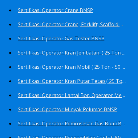
Sertifikasi Operator Crane BNSP
Sertifikasi Operator Crane, Forklift, Scaffolding/Scaffolder, Boiler, Rigger BNSP
Sertifikasi Operator Gas Tester BNSP
Sertifikasi Operator Kran Jembatan ( 25 Ton - 50 Ton - > 50 ) BNSP
Sertifikasi Operator Kran Mobil ( 25 Ton - 50 Ton - > 50 ) BNSP
Sertifikasi Operator Kran Putar Tetap ( 25 Ton - 50 Ton - > 50 ) BNSP
Sertifikasi Operator Lantai Bor, Operator Menara Bor, Juru Bor, Ahli Pengendali Pengeboran BNSP
Sertifikasi Operator Minyak Pelumas BNSP
Sertifikasi Operator Pemrosesan Gas Bumi BNSP
Sertifikasi Operator Pengambilan Contoh Minyak Bumi, Gas Bumi, Bbm- Bbn- Pelumas, Udara, Limbah, Air BNSP