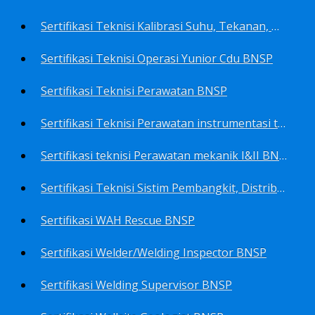
Sertifikasi Teknisi Kalibrasi Suhu, Tekanan, Densitas, Volume BNSP
Sertifikasi Teknisi Operasi Yunior Cdu BNSP
Sertifikasi Teknisi Perawatan BNSP
Sertifikasi Teknisi Perawatan instrumentasi tingkat I BNSP
Sertifikasi teknisi Perawatan mekanik I&II BNSP
Sertifikasi Teknisi Sistim Pembangkit, Distribusi, Utilitas BNSP
Sertifikasi WAH Rescue BNSP
Sertifikasi Welder/Welding Inspector BNSP
Sertifikasi Welding Supervisor BNSP