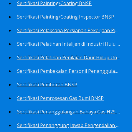
Sertifikasi Painting/Coating BNSP
Sertifikasi Painting/Coating Inspector BNSP
Sertifikasi Pelaksana Persiapan Pekerjaan Pims BNSP
Sertifikasi Pelatihan Intelijen di Industri Hulu Minyak dan Gas Bumi BNSP
Sertifikasi Pelatihan Penilaian Daur Hidup Untuk PROPER (Life Cycle Asssment) BNSP
Sertifikasi Pembekalan Personil Penanggulangan Pencemaran Tingkat On-Scene Commander (IMO Level 2) BNSP
Sertifikasi Pemboran BNSP
Sertifikasi Pemrosesan Gas Bumi BNSP
Sertifikasi Penanggulangan Bahaya Gas H2S BNSP
Sertifikasi Penanggung Jawab Pengendalian Pencemaran Udara BNSP