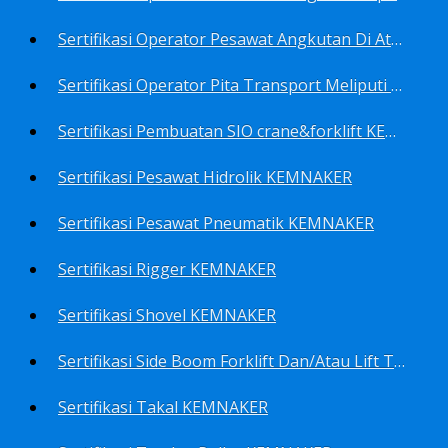
Sertifikasi Operator Pesawat Angkutan Di Atas Landasan Dan Di Atas Permukaan Meliputi Antara Lain Operator: Dump Truk KEMNAKER
Sertifikasi Operator Pita Transport Meliputi Operator Eskalator KEMNAKER
Sertifikasi Pembuatan SIO crane&forklift KEMNAKER
Sertifikasi Pesawat Hidrolik KEMNAKER
Sertifikasi Pesawat Pneumatik KEMNAKER
Sertifikasi Rigger KEMNAKER
Sertifikasi Shovel KEMNAKER
Sertifikasi Side Boom Forklift Dan/Atau Lift Truk KEMNAKER
Sertifikasi Takal KEMNAKER