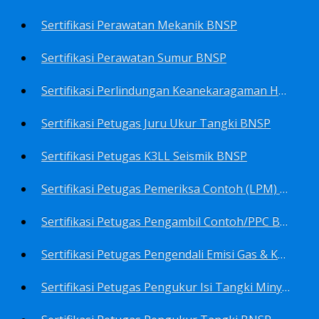
Sertifikasi Perawatan Mekanik BNSP
Sertifikasi Perawatan Sumur BNSP
Sertifikasi Perlindungan Keanekaragaman Hayati BNSP
Sertifikasi Petugas Juru Ukur Tangki BNSP
Sertifikasi Petugas K3LL Seismik BNSP
Sertifikasi Petugas Pemeriksa Contoh (LPM) Minyak Mentah BNSP
Sertifikasi Petugas Pengambil Contoh/PPC BNSP
Sertifikasi Petugas Pengendali Emisi Gas & Kebisingan Industri Migas BNSP
Sertifikasi Petugas Pengukur Isi Tangki Minyak Bumi dan Hasil Olahan BNSP