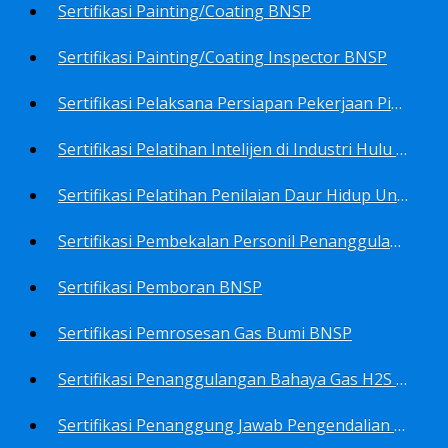
Sertifikasi Painting/Coating BNSP
Sertifikasi Painting/Coating Inspector BNSP
Sertifikasi Pelaksana Persiapan Pekerjaan Pims BNSP
Sertifikasi Pelatihan Intelijen di Industri Hulu Minyak dan Gas Bumi BNSP
Sertifikasi Pelatihan Penilaian Daur Hidup Untuk PROPER (Life Cycle Asssment) BNSP
Sertifikasi Pembekalan Personil Penanggulangan Pencemaran Tingkat On-Scene Commander (IMO Level 2) BNSP
Sertifikasi Pemboran BNSP
Sertifikasi Pemrosesan Gas Bumi BNSP
Sertifikasi Penanggulangan Bahaya Gas H2S BNSP
Sertifikasi Penanggung Jawab Pengendalian Pencemaran Udara BNSP