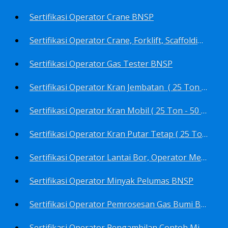
Sertifikasi Operator Crane BNSP
Sertifikasi Operator Crane, Forklift, Scaffolding/Scaffolder, Boiler, Rigger BNSP
Sertifikasi Operator Gas Tester BNSP
Sertifikasi Operator Kran Jembatan ( 25 Ton - 50 Ton - > 50 ) BNSP
Sertifikasi Operator Kran Mobil ( 25 Ton - 50 Ton - > 50 ) BNSP
Sertifikasi Operator Kran Putar Tetap ( 25 Ton - 50 Ton - > 50 ) BNSP
Sertifikasi Operator Lantai Bor, Operator Menara Bor, Juru Bor, Ahli Pengendali Pengeboran BNSP
Sertifikasi Operator Minyak Pelumas BNSP
Sertifikasi Operator Pemrosesan Gas Bumi BNSP
Sertifikasi Operator Pengambilan Contoh Minyak Bumi, Gas Bumi, Bbm- Bbn- Pelumas, Udara, Limbah, Air BNSP