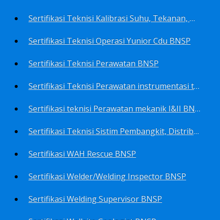
Sertifikasi Teknisi Kalibrasi Suhu, Tekanan, Densitas, Volume BNSP
Sertifikasi Teknisi Operasi Yunior Cdu BNSP
Sertifikasi Teknisi Perawatan BNSP
Sertifikasi Teknisi Perawatan instrumentasi tingkat I BNSP
Sertifikasi teknisi Perawatan mekanik I&II BNSP
Sertifikasi Teknisi Sistim Pembangkit, Distribusi, Utilitas BNSP
Sertifikasi WAH Rescue BNSP
Sertifikasi Welder/Welding Inspector BNSP
Sertifikasi Welding Supervisor BNSP