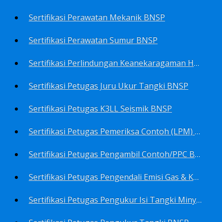
Sertifikasi Perawatan Mekanik BNSP
Sertifikasi Perawatan Sumur BNSP
Sertifikasi Perlindungan Keanekaragaman Hayati BNSP
Sertifikasi Petugas Juru Ukur Tangki BNSP
Sertifikasi Petugas K3LL Seismik BNSP
Sertifikasi Petugas Pemeriksa Contoh (LPM) Minyak Mentah BNSP
Sertifikasi Petugas Pengambil Contoh/PPC BNSP
Sertifikasi Petugas Pengendali Emisi Gas & Kebisingan Industri Migas BNSP
Sertifikasi Petugas Pengukur Isi Tangki Minyak Bumi dan Hasil Olahan BNSP