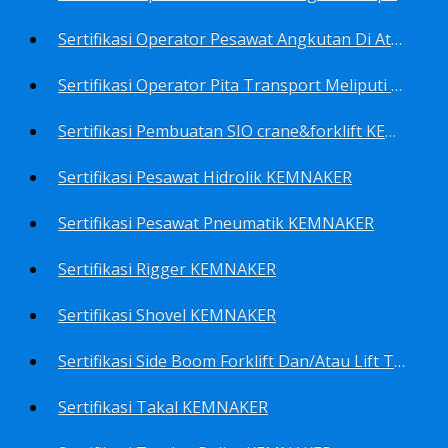
Sertifikasi Operator Pesawat Angkutan Di Atas Landasan Dan Di Atas Permukaan Meliputi Antara Lain Operator: Dump Truk KEMNAKER
Sertifikasi Operator Pita Transport Meliputi Operator Eskalator KEMNAKER
Sertifikasi Pembuatan SIO crane&forklift KEMNAKER
Sertifikasi Pesawat Hidrolik KEMNAKER
Sertifikasi Pesawat Pneumatik KEMNAKER
Sertifikasi Rigger KEMNAKER
Sertifikasi Shovel KEMNAKER
Sertifikasi Side Boom Forklift Dan/Atau Lift Truk KEMNAKER
Sertifikasi Takal KEMNAKER