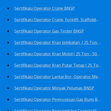
Sertifikasi Operator Crane BNSP
Sertifikasi Operator Crane, Forklift, Scaffolding/Scaffolder, Boiler, Rigger BNSP
Sertifikasi Operator Gas Tester BNSP
Sertifikasi Operator Kran Jembatan ( 25 Ton - 50 Ton - > 50 ) BNSP
Sertifikasi Operator Kran Mobil ( 25 Ton - 50 Ton - > 50 ) BNSP
Sertifikasi Operator Kran Putar Tetap ( 25 Ton - 50 Ton - > 50 ) BNSP
Sertifikasi Operator Lantai Bor, Operator Menara Bor, Juru Bor, Ahli Pengendali Pengeboran BNSP
Sertifikasi Operator Minyak Pelumas BNSP
Sertifikasi Operator Pemrosesan Gas Bumi BNSP
Sertifikasi Operator Pengambilan Contoh Minyak Bumi, Gas Bumi, Bbm- Bbn- Pelumas, Udara, Limbah, Air BNSP