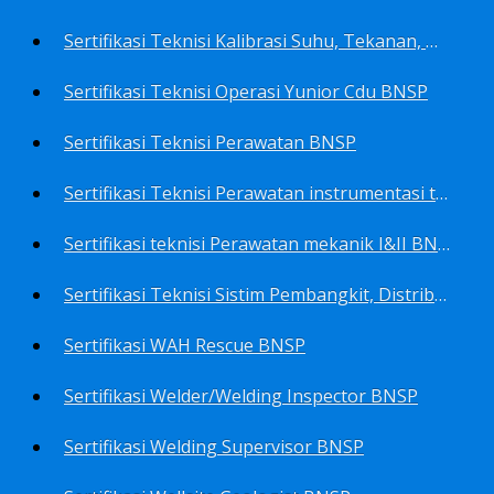
Sertifikasi Teknisi Kalibrasi Suhu, Tekanan, Densitas, Volume BNSP
Sertifikasi Teknisi Operasi Yunior Cdu BNSP
Sertifikasi Teknisi Perawatan BNSP
Sertifikasi Teknisi Perawatan instrumentasi tingkat I BNSP
Sertifikasi teknisi Perawatan mekanik I&II BNSP
Sertifikasi Teknisi Sistim Pembangkit, Distribusi, Utilitas BNSP
Sertifikasi WAH Rescue BNSP
Sertifikasi Welder/Welding Inspector BNSP
Sertifikasi Welding Supervisor BNSP