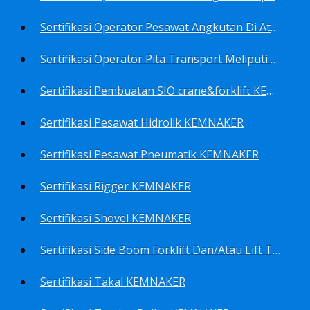
Sertifikasi Operator Pesawat Angkutan Di Atas Landasan Dan Di Atas Permukaan Meliputi Antara Lain Operator: Dump Truk KEMNAKER
Sertifikasi Operator Pita Transport Meliputi Operator Eskalator KEMNAKER
Sertifikasi Pembuatan SIO crane&forklift KEMNAKER
Sertifikasi Pesawat Hidrolik KEMNAKER
Sertifikasi Pesawat Pneumatik KEMNAKER
Sertifikasi Rigger KEMNAKER
Sertifikasi Shovel KEMNAKER
Sertifikasi Side Boom Forklift Dan/Atau Lift Truk KEMNAKER
Sertifikasi Takal KEMNAKER