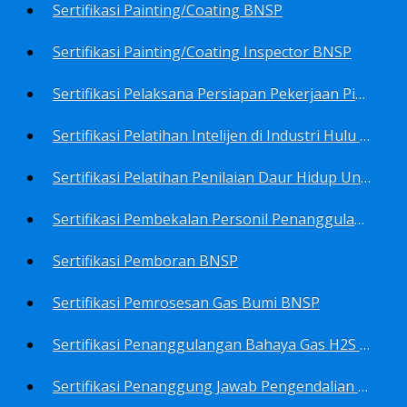
Sertifikasi Painting/Coating BNSP
Sertifikasi Painting/Coating Inspector BNSP
Sertifikasi Pelaksana Persiapan Pekerjaan Pims BNSP
Sertifikasi Pelatihan Intelijen di Industri Hulu Minyak dan Gas Bumi BNSP
Sertifikasi Pelatihan Penilaian Daur Hidup Untuk PROPER (Life Cycle Asssment) BNSP
Sertifikasi Pembekalan Personil Penanggulangan Pencemaran Tingkat On-Scene Commander (IMO Level 2) BNSP
Sertifikasi Pemboran BNSP
Sertifikasi Pemrosesan Gas Bumi BNSP
Sertifikasi Penanggulangan Bahaya Gas H2S BNSP
Sertifikasi Penanggung Jawab Pengendalian Pencemaran Udara BNSP