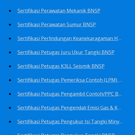
Sertifikasi Perawatan Mekanik BNSP
Sertifikasi Perawatan Sumur BNSP
Sertifikasi Perlindungan Keanekaragaman Hayati BNSP
Sertifikasi Petugas Juru Ukur Tangki BNSP
Sertifikasi Petugas K3LL Seismik BNSP
Sertifikasi Petugas Pemeriksa Contoh (LPM) Minyak Mentah BNSP
Sertifikasi Petugas Pengambil Contoh/PPC BNSP
Sertifikasi Petugas Pengendali Emisi Gas & Kebisingan Industri Migas BNSP
Sertifikasi Petugas Pengukur Isi Tangki Minyak Bumi dan Hasil Olahan BNSP