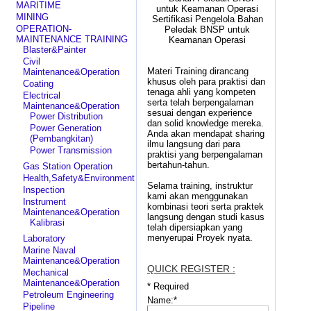
MARITIME
MINING
Sertifikasi Pengelola Bahan
OPERATION-
Peledak BNSP untuk
MAINTENANCE TRAINING
Keamanan Operasi
Blaster&Painter
Civil
Materi Training dirancang
Maintenance&Operation
khusus oleh para praktisi dan
Coating
tenaga ahli yang kompeten
Electrical
serta telah berpengalaman
Maintenance&Operation
sesuai dengan experience
Power Distribution
dan solid knowledge mereka.
Power Generation
Anda akan mendapat sharing
(Pembangkitan)
ilmu langsung dari para
Power Transmission
praktisi yang berpengalaman
bertahun-tahun.
Gas Station Operation
Health,Safety&Environment
Selama training, instruktur
Inspection
kami akan menggunakan
Instrument
kombinasi teori serta praktek
Maintenance&Operation
langsung dengan studi kasus
Kalibrasi
telah dipersiapkan yang
menyerupai Proyek nyata.
Laboratory
Marine Naval
Maintenance&Operation
QUICK REGISTER :
Mechanical
Maintenance&Operation
*
Required
Petroleum Engineering
Name:
*
Pipeline