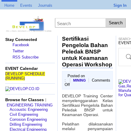
Home
Events
Journals
Sign In
Sertifikasi
Stay Connected
SEARCH
EVENT
Pengelola Bahan
Facebook
Peledak BNSP
Twitter
Proj
RSS Subscribe
untuk Keamanan
Operasi Workshop
EVENT Calendar
DEVELOP SCHEDULE
Posted on
(RUNNING)
:
Comments
MINING
on
Off
Sertifikasi
Pengelola
DEVELOP Training Center
Bahan
Browse for Classes :
menyelenggarakan Kelas
Peledak
ENGINEERING TRAINING
Sertifikasi Pengelola Bahan
BNSP
Accoustic Engineering
Peledak BNSP untuk
untuk
Civil Engineering
Keamanan Operasi.
Keamanan
Corrosion Engineering
Operasi
Pelatihan dilaksanakan
Workshop
Drilling Engineering
melalui penyampaian
Electrical Engineering