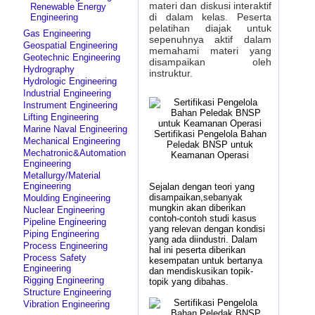
materi dan diskusi interaktif
Renewable Energy
di dalam kelas. Peserta
Engineering
pelatihan diajak untuk
Gas Engineering
sepenuhnya aktif dalam
Geospatial Engineering
memahami materi yang
Geotechnic Engineering
disampaikan oleh
Hydrography
instruktur.
Hydrologic Engineering
Industrial Engineering
Instrument Engineering
Lifting Engineering
Marine Naval Engineering
Sertifikasi Pengelola Bahan
Mechanical Engineering
Peledak BNSP untuk
Mechatronic&Automation
Keamanan Operasi
Engineering
Metallurgy/Material
Engineering
Sejalan dengan teori yang
disampaikan,sebanyak
Moulding Engineering
mungkin akan diberikan
Nuclear Engineering
contoh-contoh studi kasus
Pipeline Engineering
yang relevan dengan kondisi
Piping Engineering
yang ada diindustri. Dalam
Process Engineering
hal ini peserta diberikan
Process Safety
kesempatan untuk bertanya
Engineering
dan mendiskusikan topik-
Rigging Engineering
topik yang dibahas.
Structure Engineering
Vibration Engineering