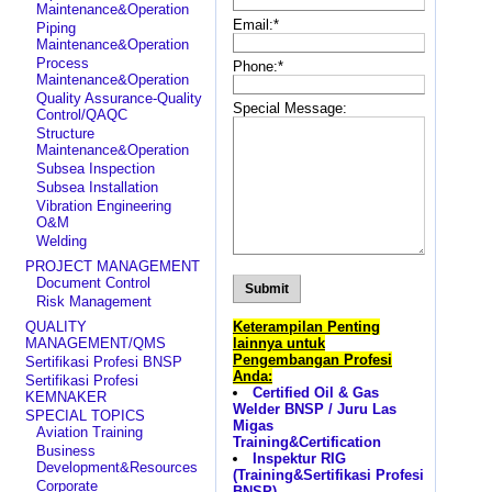
Maintenance&Operation
Email:
*
Piping
Maintenance&Operation
Process
Phone:
*
Maintenance&Operation
Quality Assurance-Quality
Special Message:
Control/QAQC
Structure
Maintenance&Operation
Subsea Inspection
Subsea Installation
Vibration Engineering
O&M
Welding
PROJECT MANAGEMENT
Document Control
Risk Management
QUALITY
Keterampilan Penting
MANAGEMENT/QMS
lainnya untuk
Pengembangan Profesi
Sertifikasi Profesi BNSP
Anda:
Sertifikasi Profesi
Certified Oil & Gas
KEMNAKER
Welder BNSP / Juru Las
SPECIAL TOPICS
Migas
Aviation Training
Training&Certification
Business
Inspektur RIG
Development&Resources
(Training&Sertifikasi Profesi
Corporate
BNSP)