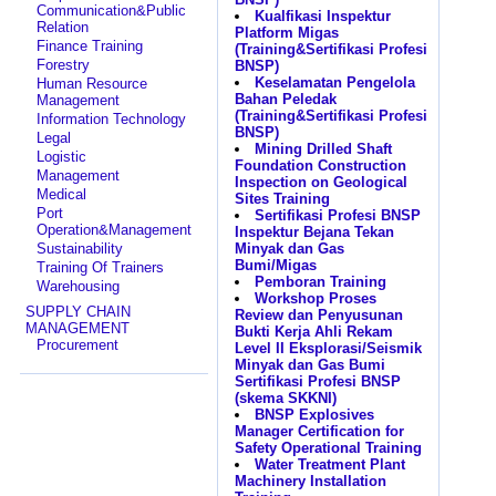
Communication&Public
Kualfikasi Inspektur
Relation
Platform Migas
Finance Training
(Training&Sertifikasi Profesi
Forestry
BNSP)
Keselamatan Pengelola
Human Resource
Bahan Peledak
Management
(Training&Sertifikasi Profesi
Information Technology
BNSP)
Legal
Mining Drilled Shaft
Logistic
Foundation Construction
Management
Inspection on Geological
Medical
Sites Training
Port
Sertifikasi Profesi BNSP
Operation&Management
Inspektur Bejana Tekan
Sustainability
Minyak dan Gas
Bumi/Migas
Training Of Trainers
Pemboran Training
Warehousing
Workshop Proses
SUPPLY CHAIN
Review dan Penyusunan
MANAGEMENT
Bukti Kerja Ahli Rekam
Procurement
Level II Eksplorasi/Seismik
Minyak dan Gas Bumi
Sertifikasi Profesi BNSP
(skema SKKNI)
BNSP Explosives
Manager Certification for
Safety Operational Training
Water Treatment Plant
Machinery Installation