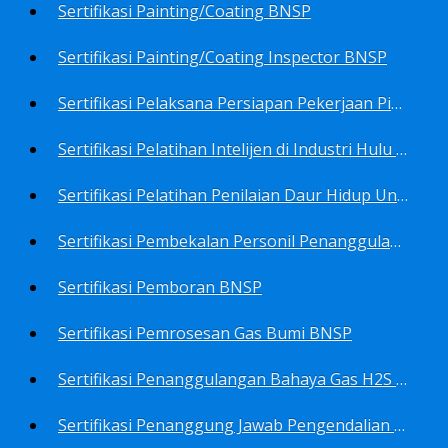
Sertifikasi Painting/Coating BNSP
Sertifikasi Painting/Coating Inspector BNSP
Sertifikasi Pelaksana Persiapan Pekerjaan Pims BNSP
Sertifikasi Pelatihan Intelijen di Industri Hulu Minyak dan Gas Bumi BNSP
Sertifikasi Pelatihan Penilaian Daur Hidup Untuk PROPER (Life Cycle Asssment) BNSP
Sertifikasi Pembekalan Personil Penanggulangan Pencemaran Tingkat On-Scene Commander (IMO Level 2) BNSP
Sertifikasi Pemboran BNSP
Sertifikasi Pemrosesan Gas Bumi BNSP
Sertifikasi Penanggulangan Bahaya Gas H2S BNSP
Sertifikasi Penanggung Jawab Pengendalian Pencemaran Udara BNSP