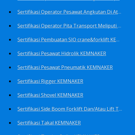
Sertifikasi Operator Pesawat Angkutan Di Atas Landasan Dan Di Atas Permukaan Meliputi Antara Lain Operator: Dump Truk KEMNAKER
Sertifikasi Operator Pita Transport Meliputi Operator Eskalator KEMNAKER
Sertifikasi Pembuatan SIO crane&forklift KEMNAKER
Sertifikasi Pesawat Hidrolik KEMNAKER
Sertifikasi Pesawat Pneumatik KEMNAKER
Sertifikasi Rigger KEMNAKER
Sertifikasi Shovel KEMNAKER
Sertifikasi Side Boom Forklift Dan/Atau Lift Truk KEMNAKER
Sertifikasi Takal KEMNAKER