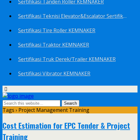
Sertifikasi Tanden Roller KEMNAKER
Sertifikasi Teknisi Elevator&Escalator Sertifikat Kemenaker KEMNAKER
Sertifikasi Tire Roller KEMNAKER
Sertifikasi Traktor KEMNAKER
Sertifikasi Truk Derek/Trailer KEMNAKER
Sertifikasi Vibrator KEMNAKER
Tags › Project Management Training
Cost Estimation for EPC Tender & Project
Training