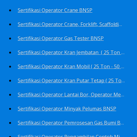
Sertifikasi Operator Crane BNSP
Sertifikasi Operator Crane, Forklift, Scaffolding/Scaffolder, Boiler, Rigger BNSP
Sertifikasi Operator Gas Tester BNSP
Sertifikasi Operator Kran Jembatan ( 25 Ton - 50 Ton - > 50 ) BNSP
Sertifikasi Operator Kran Mobil ( 25 Ton - 50 Ton - > 50 ) BNSP
Sertifikasi Operator Kran Putar Tetap ( 25 Ton - 50 Ton - > 50 ) BNSP
Sertifikasi Operator Lantai Bor, Operator Menara Bor, Juru Bor, Ahli Pengendali Pengeboran BNSP
Sertifikasi Operator Minyak Pelumas BNSP
Sertifikasi Operator Pemrosesan Gas Bumi BNSP
Sertifikasi Operator Pengambilan Contoh Minyak Bumi, Gas Bumi, Bbm- Bbn- Pelumas, Udara, Limbah, Air BNSP