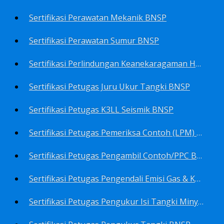
Sertifikasi Perawatan Mekanik BNSP
Sertifikasi Perawatan Sumur BNSP
Sertifikasi Perlindungan Keanekaragaman Hayati BNSP
Sertifikasi Petugas Juru Ukur Tangki BNSP
Sertifikasi Petugas K3LL Seismik BNSP
Sertifikasi Petugas Pemeriksa Contoh (LPM) Minyak Mentah BNSP
Sertifikasi Petugas Pengambil Contoh/PPC BNSP
Sertifikasi Petugas Pengendali Emisi Gas & Kebisingan Industri Migas BNSP
Sertifikasi Petugas Pengukur Isi Tangki Minyak Bumi dan Hasil Olahan BNSP