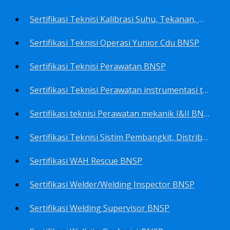
Sertifikasi Teknisi Kalibrasi Suhu, Tekanan, Densitas, Volume BNSP
Sertifikasi Teknisi Operasi Yunior Cdu BNSP
Sertifikasi Teknisi Perawatan BNSP
Sertifikasi Teknisi Perawatan instrumentasi tingkat I BNSP
Sertifikasi teknisi Perawatan mekanik I&II BNSP
Sertifikasi Teknisi Sistim Pembangkit, Distribusi, Utilitas BNSP
Sertifikasi WAH Rescue BNSP
Sertifikasi Welder/Welding Inspector BNSP
Sertifikasi Welding Supervisor BNSP