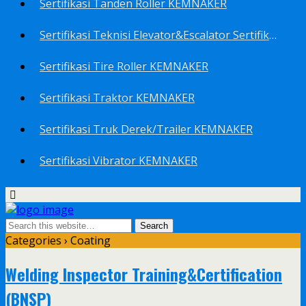
Sertifikasi Tanden Roller KEMNAKER
Sertifikasi Teknisi Elevator&Escalator Sertifikat Kemenaker KEMNAKER
Sertifikasi Tire Roller KEMNAKER
Sertifikasi Traktor KEMNAKER
Sertifikasi Truk Derek/Trailer KEMNAKER
Sertifikasi Vibrator KEMNAKER
Categories ›
Coating
Welding Inspector Training&Certification
(BNSP)