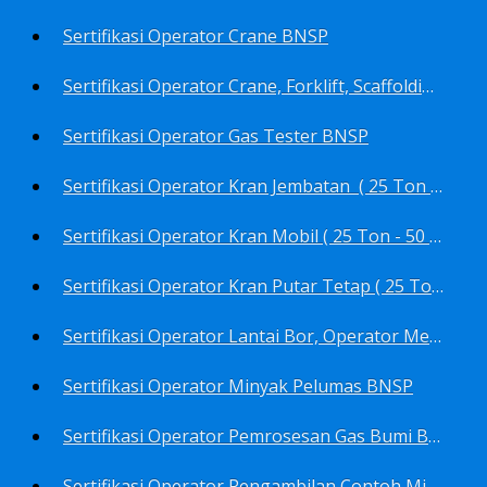
Sertifikasi Operator Crane BNSP
Sertifikasi Operator Crane, Forklift, Scaffolding/Scaffolder, Boiler, Rigger BNSP
Sertifikasi Operator Gas Tester BNSP
Sertifikasi Operator Kran Jembatan ( 25 Ton - 50 Ton - > 50 ) BNSP
Sertifikasi Operator Kran Mobil ( 25 Ton - 50 Ton - > 50 ) BNSP
Sertifikasi Operator Kran Putar Tetap ( 25 Ton - 50 Ton - > 50 ) BNSP
Sertifikasi Operator Lantai Bor, Operator Menara Bor, Juru Bor, Ahli Pengendali Pengeboran BNSP
Sertifikasi Operator Minyak Pelumas BNSP
Sertifikasi Operator Pemrosesan Gas Bumi BNSP
Sertifikasi Operator Pengambilan Contoh Minyak Bumi, Gas Bumi, Bbm- Bbn- Pelumas, Udara, Limbah, Air BNSP