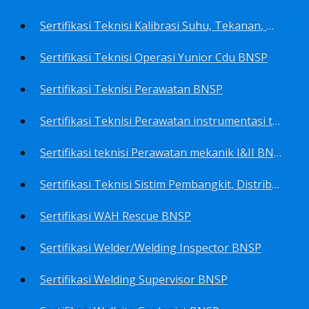
Sertifikasi Teknisi Kalibrasi Suhu, Tekanan, Densitas, Volume BNSP
Sertifikasi Teknisi Operasi Yunior Cdu BNSP
Sertifikasi Teknisi Perawatan BNSP
Sertifikasi Teknisi Perawatan instrumentasi tingkat I BNSP
Sertifikasi teknisi Perawatan mekanik I&II BNSP
Sertifikasi Teknisi Sistim Pembangkit, Distribusi, Utilitas BNSP
Sertifikasi WAH Rescue BNSP
Sertifikasi Welder/Welding Inspector BNSP
Sertifikasi Welding Supervisor BNSP