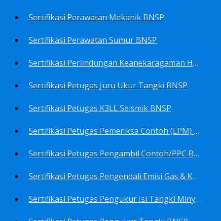
Sertifikasi Perawatan Mekanik BNSP
Sertifikasi Perawatan Sumur BNSP
Sertifikasi Perlindungan Keanekaragaman Hayati BNSP
Sertifikasi Petugas Juru Ukur Tangki BNSP
Sertifikasi Petugas K3LL Seismik BNSP
Sertifikasi Petugas Pemeriksa Contoh (LPM) Minyak Mentah BNSP
Sertifikasi Petugas Pengambil Contoh/PPC BNSP
Sertifikasi Petugas Pengendali Emisi Gas & Kebisingan Industri Migas BNSP
Sertifikasi Petugas Pengukur Isi Tangki Minyak Bumi dan Hasil Olahan BNSP