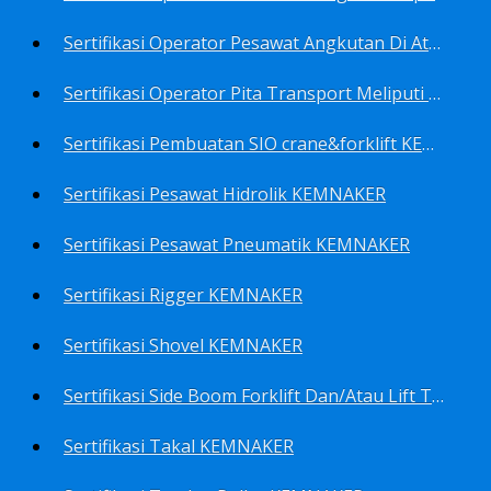
Sertifikasi Operator Pesawat Angkutan Di Atas Landasan Dan Di Atas Permukaan Meliputi Antara Lain Operator: Dump Truk KEMNAKER
Sertifikasi Operator Pita Transport Meliputi Operator Eskalator KEMNAKER
Sertifikasi Pembuatan SIO crane&forklift KEMNAKER
Sertifikasi Pesawat Hidrolik KEMNAKER
Sertifikasi Pesawat Pneumatik KEMNAKER
Sertifikasi Rigger KEMNAKER
Sertifikasi Shovel KEMNAKER
Sertifikasi Side Boom Forklift Dan/Atau Lift Truk KEMNAKER
Sertifikasi Takal KEMNAKER