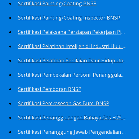
Sertifikasi Painting/Coating BNSP
Sertifikasi Painting/Coating Inspector BNSP
Sertifikasi Pelaksana Persiapan Pekerjaan Pims BNSP
Sertifikasi Pelatihan Intelijen di Industri Hulu Minyak dan Gas Bumi BNSP
Sertifikasi Pelatihan Penilaian Daur Hidup Untuk PROPER (Life Cycle Asssment) BNSP
Sertifikasi Pembekalan Personil Penanggulangan Pencemaran Tingkat On-Scene Commander (IMO Level 2) BNSP
Sertifikasi Pemboran BNSP
Sertifikasi Pemrosesan Gas Bumi BNSP
Sertifikasi Penanggulangan Bahaya Gas H2S BNSP
Sertifikasi Penanggung Jawab Pengendalian Pencemaran Udara BNSP