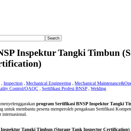
BNSP Inspektur Tangki Timbun (
tification)
,
Inspection
,
Mechanical Engineering
,
Mechanical Maintenance&Ope
uality Control/QAQC
,
Sertifikasi Profesi BNSP
,
Welding
asi
 menyelenggarakan
program Sertifikasi BNSP Inspektur Tangki Ti
g untuk membantu peserta memperoleh pengakuan Sertifikasi Kompeten
ur
 internasional.
n
e
Inspektur Tangki Timbun (Storage Tank Inspector Certification)