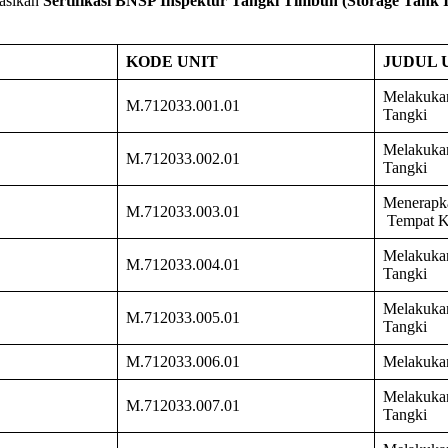
asikan
Sertifikasi BNSP Inspektur Tangki Timbun (Storage Tank In
KODE
UNIT
JUDUL
Melakukan 
M.712033.001.01
Tangki
Melakuka
M.712033.002.01
Tangki
Menerapk
M.712033.003.01
Tempat K
Melakukan
M.712033.004.01
Tangki
Melakukan
M.712033.005.01
Tangki
M.712033.006.01
Melakukan
Melakukan
M.712033.007.01
Tangki