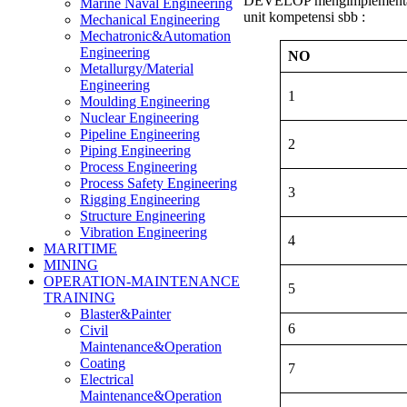
DEVELOP mengimplement
Marine Naval Engineering
unit kompetensi sbb :
Mechanical Engineering
Mechatronic&Automation
Engineering
NO
Metallurgy/Material
Engineering
1
Moulding Engineering
Nuclear Engineering
Pipeline Engineering
2
Piping Engineering
Process Engineering
Process Safety Engineering
3
Rigging Engineering
Structure Engineering
Vibration Engineering
4
MARITIME
MINING
OPERATION-MAINTENANCE
5
TRAINING
Blaster&Painter
6
Civil
Maintenance&Operation
Coating
7
Electrical
Maintenance&Operation