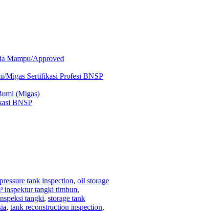
edia Mampu/Approved
i/Migas Sertifikasi Profesi BNSP
Bumi (Migas)
ikasi BNSP
pressure tank inspection
,
oil storage
P inspektur tangki timbun
,
 inspeksi tangki
,
storage tank
sia
,
tank reconstruction inspection
,