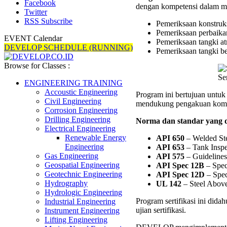
Facebook
dengan kompetensi dalam me
Inspect
Twitter
Certifi
RSS Subscribe
Pemeriksaan konstruks
Pemeriksaan perbaikan
EVENT Calendar
Pemeriksaan tangki at
DEVELOP SCHEDULE (RUNNING)
Pemeriksaan tangki be
Browse for Classes :
Se
ENGINEERING TRAINING
Accoustic Engineering
Program ini bertujuan untuk
Civil Engineering
mendukung pengakuan kompet
Corrosion Engineering
Drilling Engineering
Norma dan standar yang di
Electrical Engineering
Renewable Energy
API 650
– Welded Ste
Engineering
API 653
– Tank Inspec
Gas Engineering
API 575
– Guidelines
Geospatial Engineering
API Spec 12B
– Speci
Geotechnic Engineering
API Spec 12D
– Spec
Hydrography
UL 142
– Steel Abov
Hydrologic Engineering
Program sertifikasi ini dida
Industrial Engineering
ujian sertifikasi.
Instrument Engineering
Lifting Engineering