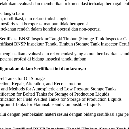
lakukan evaluasi dan memberikan rekomendasi terhadap berbagai jenis
or
cation)
i tangki baru
, modifikasi, dan rekonstruksi tangki
mosferis saat beroperasi maupun tidak beroperasi
rtekanan rendah dalam kondisi operasi dan non-operasi
rtifikasi BNSP Inspektur Tangki Timbun (Storage Tank Inspector Certif
 menghasilkan evaluasi dan rekomendasi yang akurat berdasarkan standa
ensi profesi di bidang inspeksi tangki timbun.
gunakan dalam Sertifikasi ini diantaranya:
el Tanks for Oil Storage
tion, Repair, Alteration, and Reconstruction
 and Methods for Atmospheric and Low Pressure Storage Tanks
fication for Bolted Tanks for Storage of Production Liquids
ification for Field Welded Tanks for Storage of Production Liquids
eground Tanks for Flammable and Combustible Liquids
hului dengan pembekalan materi sesuai dengan bidang sertifikasi agar pese