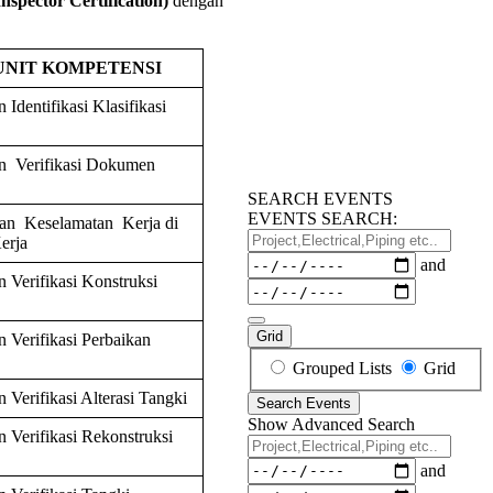
spector Certification)
dengan
UNIT
KOMPETENSI
Identifikasi Klasifikasi
n Verifikasi Dokumen
SEARCH EVENTS
EVENTS SEARCH:
an Keselamatan Kerja di
Project,Electrical,Piping
erja
etc..
Dates
and
 Verifikasi Konstruksi
Grid
 Verifikasi Perbaikan
Search
Grouped Lists
Grid
Results
 Verifikasi Alterasi Tangki
Search Events
View
Show Advanced Search
Type
 Verifikasi Rekonstruksi
Project,Electrical,Piping
etc..
Dates
and