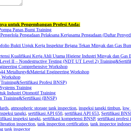
nnya untuk Pengembangan Profesi Anda:
Pompa Panas Bumi Training
SP Pengelola Pengadaan Pelaksana Kerjasama Pengadaan (Daftar Peny
tofolio Bukti Unjuk Kerja Inspektur Bejana Tekan Minyak dan Gas Bum
nsi Kualifikasi Kerja Ahli Utama Higiene Industri Minyak dan Gas 
Level II – Nondestructive Testing (NDT UT Level 2) Training&Sertif
Engineering Comprehensive Workshop
44 Metallurgy&Material Engineering Workshop
on Workshop
(Training&Sertifikasi Profesi BNSP)
 Systems Training
uk Industri Otomotif Training
an Training&Sertifikasi (BNSP)
dards
,
atmospheric storage tank inspection
,
inspeksi tangki timbun
,
low 
inspeksi tangki
,
sertifikasi API 650
,
sertifikasi API 653
,
Sertifikasi BNS
tifikasi inspeksi tangki
,
sertifikasi kompetensi BNSP
,
sertifikasi profesi
lteration inspection
,
tank inspection certification
,
tank inspector indone
ng tank inspector