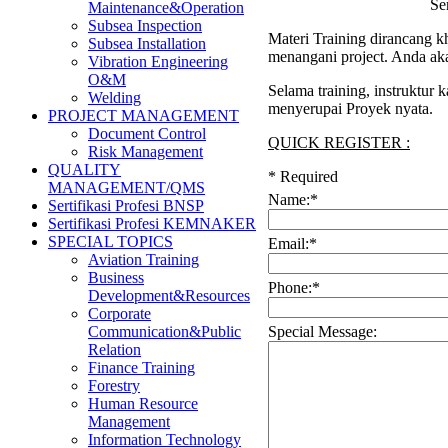
Se
Maintenance&Operation
Subsea Inspection
Materi Training dirancang k
Subsea Installation
menangani project. Anda aka
Vibration Engineering
O&M
Selama training, instruktur
Welding
menyerupai Proyek nyata.
PROJECT MANAGEMENT
Document Control
QUICK REGISTER :
Risk Management
QUALITY
*
Required
MANAGEMENT/QMS
Name:
*
Sertifikasi Profesi BNSP
Sertifikasi Profesi KEMNAKER
SPECIAL TOPICS
Email:
*
Aviation Training
Business
Phone:
*
Development&Resources
Corporate
Special Message:
Communication&Public
Relation
Finance Training
Forestry
Human Resource
Management
Information Technology