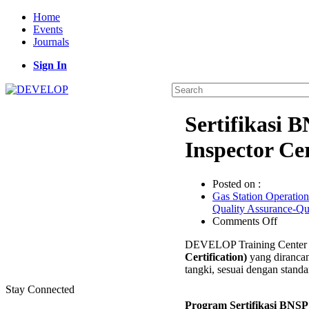
Home
Events
Journals
Sign In
Sertifikasi 
Inspector Cer
Posted on :
Gas Station Operation
Quality Assurance-Q
on
Comments Off
Sertifik
DEVELOP Training Center
BNSP
Certification)
yang dirancan
Inspekt
tangki, sesuai dengan standar
Tangki
Timbu
Stay Connected
(Storag
Program Sertifikasi BNSP 
Tank