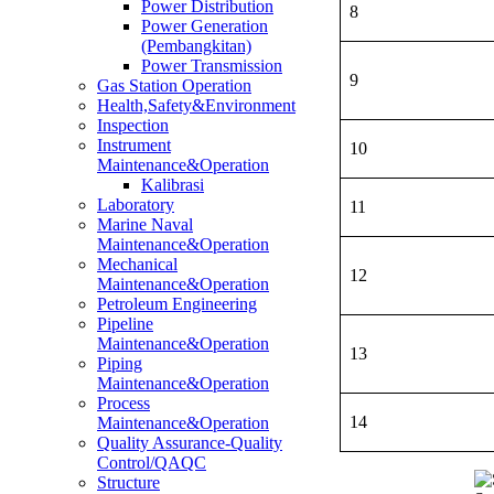
Power Distribution
8
Power Generation
(Pembangkitan)
Power Transmission
9
Gas Station Operation
Health,Safety&Environment
Inspection
Instrument
10
Maintenance&Operation
Kalibrasi
Laboratory
11
Marine Naval
Maintenance&Operation
Mechanical
12
Maintenance&Operation
Petroleum Engineering
Pipeline
Maintenance&Operation
13
Piping
Maintenance&Operation
Process
14
Maintenance&Operation
Quality Assurance-Quality
Control/QAQC
Structure