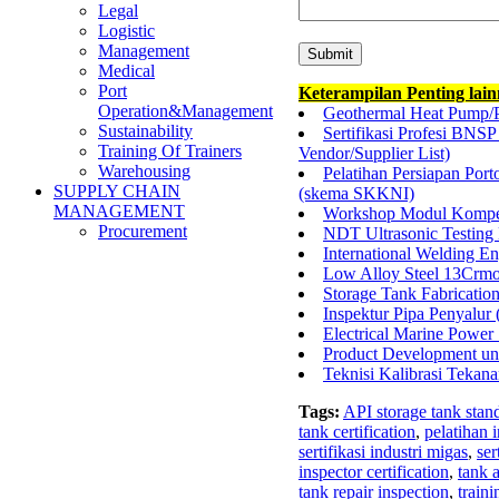
Legal
Logistic
Management
Medical
Port
Keterampilan Penting lai
Operation&Management
Geothermal Heat Pump/
Sustainability
Sertifikasi Profesi BN
Training Of Trainers
Vendor/Supplier List)
Warehousing
Pelatihan Persiapan Por
SUPPLY CHAIN
(skema SKKNI)
MANAGEMENT
Workshop Modul Kompete
Procurement
NDT Ultrasonic Testing 
International Welding 
Low Alloy Steel 13Crmo
Storage Tank Fabricati
Inspektur Pipa Penyalur 
Electrical Marine Power
Product Development unt
Teknisi Kalibrasi Tekan
Tags:
API storage tank stan
tank certification
,
pelatihan 
sertifikasi industri migas
,
ser
inspector certification
,
tank a
tank repair inspection
,
traini