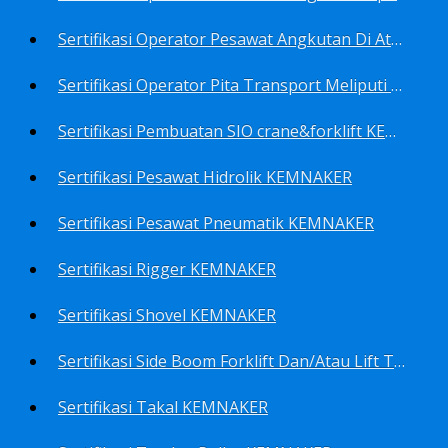
Sertifikasi Operator Pesawat Angkutan Di Atas Landasan Dan Di Atas Permukaan Meliputi Antara Lain Operator: Dump Truk KEMNAKER
Sertifikasi Operator Pita Transport Meliputi Operator Eskalator KEMNAKER
Sertifikasi Pembuatan SIO crane&forklift KEMNAKER
Sertifikasi Pesawat Hidrolik KEMNAKER
Sertifikasi Pesawat Pneumatik KEMNAKER
Sertifikasi Rigger KEMNAKER
Sertifikasi Shovel KEMNAKER
Sertifikasi Side Boom Forklift Dan/Atau Lift Truk KEMNAKER
Sertifikasi Takal KEMNAKER