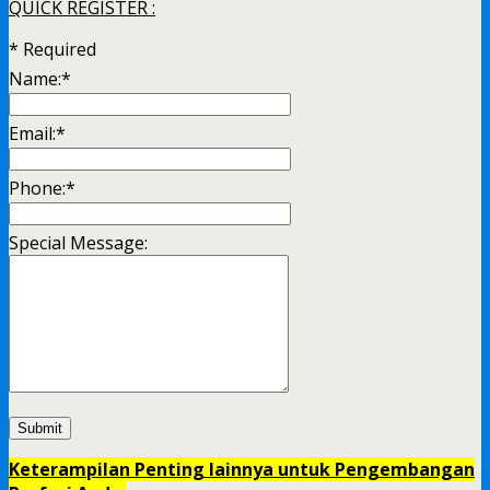
QUICK REGISTER :
*
Required
Name:
*
Email:
*
Phone:
*
Special Message:
Keterampilan Penting lainnya untuk Pengembangan