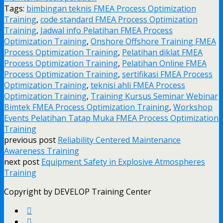
Tags:
bimbingan teknis FMEA Process Optimization
Training
,
code standard FMEA Process Optimization
Training
,
Jadwal info Pelatihan FMEA Process
Optimization Training
,
Onshore Offshore Training FMEA
Process Optimization Training
,
Pelatihan diklat FMEA
Process Optimization Training
,
Pelatihan Online FMEA
Process Optimization Training
,
sertifikasi FMEA Process
Optimization Training
,
teknisi ahli FMEA Process
Optimization Training
,
Training Kursus Seminar Webinar
Bimtek FMEA Process Optimization Training
,
Workshop
Events Pelatihan Tatap Muka FMEA Process Optimization
Training
previous post
Reliability Centered Maintenance
Awareness Training
next post
Equipment Safety in Explosive Atmospheres
Training
Copyright by DEVELOP Training Center