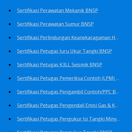
Sertifikasi Perawatan Mekanik BNSP
Sertifikasi Perawatan Sumur BNSP
Sertifikasi Perlindungan Keanekaragaman Hayati BNSP
Sertifikasi Petugas Juru Ukur Tangki BNSP
Sertifikasi Petugas K3LL Seismik BNSP
Sertifikasi Petugas Pemeriksa Contoh (LPM) Minyak Mentah BNSP
Sertifikasi Petugas Pengambil Contoh/PPC BNSP
Sertifikasi Petugas Pengendali Emisi Gas & Kebisingan Industri Migas BNSP
Sertifikasi Petugas Pengukur Isi Tangki Minyak Bumi dan Hasil Olahan BNSP