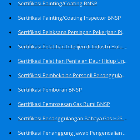
Sertifikasi Painting/Coating BNSP
Sertifikasi Painting/Coating Inspector BNSP
Sertifikasi Pelaksana Persiapan Pekerjaan Pims BNSP
Sertifikasi Pelatihan Intelijen di Industri Hulu Minyak dan Gas Bumi BNSP
Sertifikasi Pelatihan Penilaian Daur Hidup Untuk PROPER (Life Cycle Asssment) BNSP
Sertifikasi Pembekalan Personil Penanggulangan Pencemaran Tingkat On-Scene Commander (IMO Level 2) BNSP
Sertifikasi Pemboran BNSP
Sertifikasi Pemrosesan Gas Bumi BNSP
Sertifikasi Penanggulangan Bahaya Gas H2S BNSP
Sertifikasi Penanggung Jawab Pengendalian Pencemaran Udara BNSP