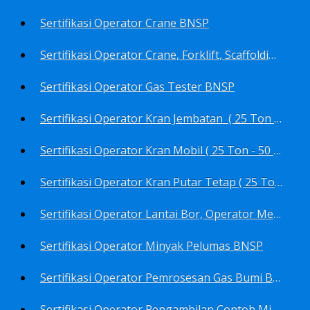
Sertifikasi Operator Crane BNSP
Sertifikasi Operator Crane, Forklift, Scaffolding/Scaffolder, Boiler, Rigger BNSP
Sertifikasi Operator Gas Tester BNSP
Sertifikasi Operator Kran Jembatan ( 25 Ton - 50 Ton - > 50 ) BNSP
Sertifikasi Operator Kran Mobil ( 25 Ton - 50 Ton - > 50 ) BNSP
Sertifikasi Operator Kran Putar Tetap ( 25 Ton - 50 Ton - > 50 ) BNSP
Sertifikasi Operator Lantai Bor, Operator Menara Bor, Juru Bor, Ahli Pengendali Pengeboran BNSP
Sertifikasi Operator Minyak Pelumas BNSP
Sertifikasi Operator Pemrosesan Gas Bumi BNSP
Sertifikasi Operator Pengambilan Contoh Minyak Bumi, Gas Bumi, Bbm- Bbn- Pelumas, Udara, Limbah, Air BNSP