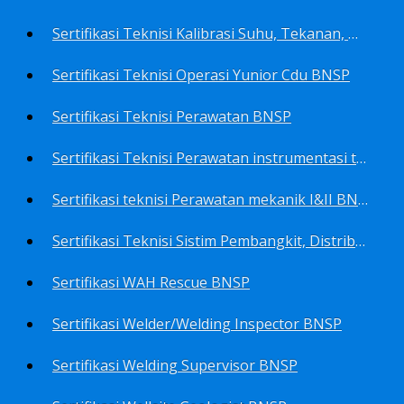
Sertifikasi Teknisi Kalibrasi Suhu, Tekanan, Densitas, Volume BNSP
Sertifikasi Teknisi Operasi Yunior Cdu BNSP
Sertifikasi Teknisi Perawatan BNSP
Sertifikasi Teknisi Perawatan instrumentasi tingkat I BNSP
Sertifikasi teknisi Perawatan mekanik I&II BNSP
Sertifikasi Teknisi Sistim Pembangkit, Distribusi, Utilitas BNSP
Sertifikasi WAH Rescue BNSP
Sertifikasi Welder/Welding Inspector BNSP
Sertifikasi Welding Supervisor BNSP