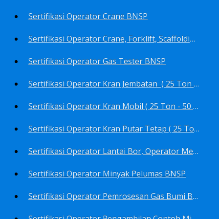
Sertifikasi Operator Crane BNSP
Sertifikasi Operator Crane, Forklift, Scaffolding/Scaffolder, Boiler, Rigger BNSP
Sertifikasi Operator Gas Tester BNSP
Sertifikasi Operator Kran Jembatan ( 25 Ton - 50 Ton - > 50 ) BNSP
Sertifikasi Operator Kran Mobil ( 25 Ton - 50 Ton - > 50 ) BNSP
Sertifikasi Operator Kran Putar Tetap ( 25 Ton - 50 Ton - > 50 ) BNSP
Sertifikasi Operator Lantai Bor, Operator Menara Bor, Juru Bor, Ahli Pengendali Pengeboran BNSP
Sertifikasi Operator Minyak Pelumas BNSP
Sertifikasi Operator Pemrosesan Gas Bumi BNSP
Sertifikasi Operator Pengambilan Contoh Minyak Bumi, Gas Bumi, Bbm- Bbn- Pelumas, Udara, Limbah, Air BNSP