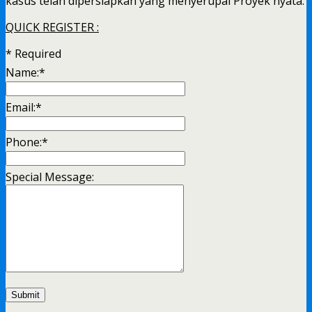
kasus telah dipersiapkan yang menyerupai Proyek nyata.
QUICK REGISTER :
*
Required
Name:
*
Email:
*
Phone:
*
Special Message: