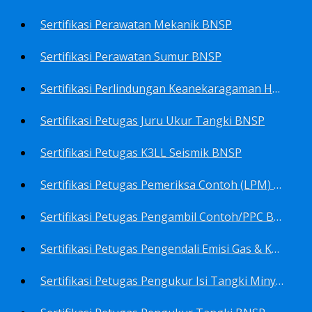
Sertifikasi Perawatan Mekanik BNSP
Sertifikasi Perawatan Sumur BNSP
Sertifikasi Perlindungan Keanekaragaman Hayati BNSP
Sertifikasi Petugas Juru Ukur Tangki BNSP
Sertifikasi Petugas K3LL Seismik BNSP
Sertifikasi Petugas Pemeriksa Contoh (LPM) Minyak Mentah BNSP
Sertifikasi Petugas Pengambil Contoh/PPC BNSP
Sertifikasi Petugas Pengendali Emisi Gas & Kebisingan Industri Migas BNSP
Sertifikasi Petugas Pengukur Isi Tangki Minyak Bumi dan Hasil Olahan BNSP