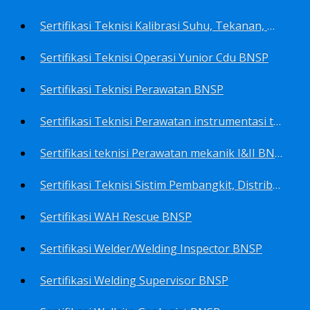
Sertifikasi Teknisi Kalibrasi Suhu, Tekanan, Densitas, Volume BNSP
Sertifikasi Teknisi Operasi Yunior Cdu BNSP
Sertifikasi Teknisi Perawatan BNSP
Sertifikasi Teknisi Perawatan instrumentasi tingkat I BNSP
Sertifikasi teknisi Perawatan mekanik I&II BNSP
Sertifikasi Teknisi Sistim Pembangkit, Distribusi, Utilitas BNSP
Sertifikasi WAH Rescue BNSP
Sertifikasi Welder/Welding Inspector BNSP
Sertifikasi Welding Supervisor BNSP