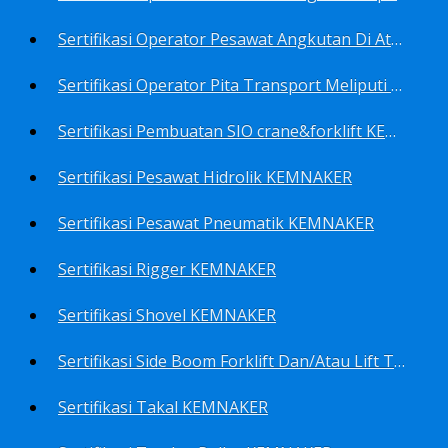
Sertifikasi Operator Pesawat Angkutan Di Atas Landasan Dan Di Atas Permukaan Meliputi Antara Lain Operator: Dump Truk KEMNAKER
Sertifikasi Operator Pita Transport Meliputi Operator Eskalator KEMNAKER
Sertifikasi Pembuatan SIO crane&forklift KEMNAKER
Sertifikasi Pesawat Hidrolik KEMNAKER
Sertifikasi Pesawat Pneumatik KEMNAKER
Sertifikasi Rigger KEMNAKER
Sertifikasi Shovel KEMNAKER
Sertifikasi Side Boom Forklift Dan/Atau Lift Truk KEMNAKER
Sertifikasi Takal KEMNAKER