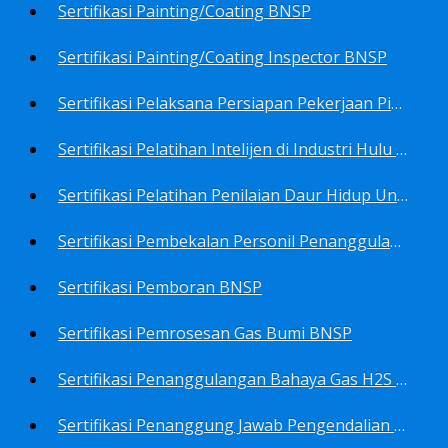
Sertifikasi Painting/Coating BNSP
Sertifikasi Painting/Coating Inspector BNSP
Sertifikasi Pelaksana Persiapan Pekerjaan Pims BNSP
Sertifikasi Pelatihan Intelijen di Industri Hulu Minyak dan Gas Bumi BNSP
Sertifikasi Pelatihan Penilaian Daur Hidup Untuk PROPER (Life Cycle Asssment) BNSP
Sertifikasi Pembekalan Personil Penanggulangan Pencemaran Tingkat On-Scene Commander (IMO Level 2) BNSP
Sertifikasi Pemboran BNSP
Sertifikasi Pemrosesan Gas Bumi BNSP
Sertifikasi Penanggulangan Bahaya Gas H2S BNSP
Sertifikasi Penanggung Jawab Pengendalian Pencemaran Udara BNSP